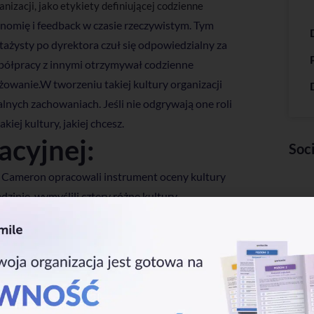
izacji, jako etykiety definiującej codzienne
onomię i feedback w czasie rzeczywistym. Tym
ażysty po dyrektora czuł się odpowiedzialny za
spółpracy z innymi otrzymywał codzienne
żowanie.W tworzeniu takiej kultury organizacji
lnych zachowaniach. Jeśli nie odgrywają one roli
ej kultury, jakiej chcesz.
acyjnej:
Soc
S. Cameron opracowali instrument oceny kultury
dzinie, wymyślili cztery różne kultury
łni szacunku wobec siebie, a przywódcy są
ie zespołu i zaangażowanie pracowników.
dr i wdrażają długoterminowe podejścia HR, aby