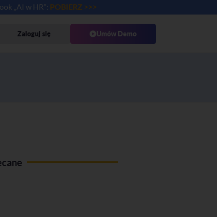
book „AI w HR”:
POBIERZ >>>
Zaloguj się
Umów Demo
ecane
Use Case Administracja