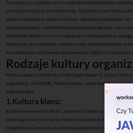
Tworzymy je i używamy w celu spójnego funkcjonowania całej organ
Np. Twoja firma ceni sobie aut
interakcje między pracownikami.
samym będziecie pracować nad tym, aby każdy pracownik, od st
swoje obowiązki i samodzielnie podejmował decyzje, a przy w
informacje zwrotne co do swojej pracy i wdzięczność za zaanga
ważne jest aby rozpisane wartości miały odzwierciedlenie w rea
w codziennym zachowaniu pracowników, nigdy nie stworzysz taki
Rodzaje kultury organiz
Profesorowie z University of Michigan Robert E. Quinn i Kim 
organizacji, czyli
OCAI
. Wykorzystując swoje badania w tej dzie
organizacyjne:
1.Kultura klanu:
Kultura klanowa to kultura „rodzinna”. Ludzie są przyjaźni i pe
postrzegani jako mentorzy. Nacisk kładziony jest na budowan
Organizacje Clan Culture wyznaczają priorytety dla działu ka