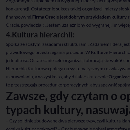
z ogromnym skupieniem na wygranej. Liderzy kierują zespoła
konkurencji. Ostatecznie sukces takiej organizacji mierzy się 
finansowymi.
Firma Oracle jest dobrym przykładem kultury 
Oracle, powiedział: „Jestem uzależniony od wygranej. Im więce
4.Kultura hierarchii:
Spółka ze ścisłymi zasadami i strukturami. Zadaniem lidera j
prawidłowego przestrzegania procedur. W Kulturze Hierarchiczn
jednolitość. Ostatecznie cele organizacji obracają się wokół spr
Hierarchia Kulturowa polega na systematycznym rozwiązywani
usprawnianiu, a wszystko to, aby działać skutecznie.
Organizacj
te przestrzegają procedur korporacyjnych, aby zapewnić spójno
Zawsze, gdy czytam o o
typach kultury, nasuwają
– Czy solidnie zbudowane dwa pierwsze typy, czyli kultura klanu
wyniku kultury rynkowej? – Czy budowanie dobrej atmosfery w f