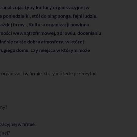
b analizując typy kultury organizacyjnej w
niedziałki, stół do ping ponga, fajni ludzie.
żdej firmy. „Kultura organizacji powinna
czności wewnątrzfirmowej, zdrowiu, docenianiu
ć się także dobra atmosfera, w której
drugiego domu, czy miejsca w którym może
organizacji w firmie, który możecie przeczytać
rmy?
acyjnej w firmie.
jnej?