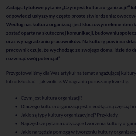
Zadając tytułowe pytanie „Czym jest kultura organizacji?” lu
odpowiedzi usłyszymy często proste stwierdzenia: owocowe po
Według nas kultura organizacji jest kluczowym elementem ka
zostać oparta na skutecznej komunikacji, budowaniu społe
oraz wynagradzaniu pracowników. Na kulturę powinna składa
pracownik czuje, że wychodząc ze swojego domu, idzie do 
rozwinąć swój potencjał”
Przygotowaliśmy dla Was artykuł na temat angażującej kultury 
lub odsłuchać – jak wolicie. W nagraniu poruszamy kwestię:
Czym jest kultura organizacji?
Dlaczego kultura organizacji jest nieodłączną częścią fi
Jakie są typy kultury organizacyjnej? Przykłady.
Najczęstsze pytania dotyczące tworzenia kultury organiz
Jakie narzędzia pomogą w tworzeniu kultury organizacy