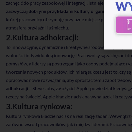
zachęcić do pracy zespołowej i integracji. Istnieje również silny 
zazwyczaj dobrymi przykładami kultury organizacji klanowe
której pracownicy otrzymuję przyjazne miejsce pracy, wiele int
atmosfera przyjaźni i uśmiechu.
2.Kultura adhokracji:
To innowacyjne, dynamiczne i kreatywne środowisko pracy. Pr
wolność i indywidualną innowację. Pracownicy są zachęcani 
pomysłów, a liderzy są postrzegani jako osoby podejmujące ryz
tworzenia nowych produktów. Ich miarą sukcesu jest to, czy są
opracować nowe rozwiązania, aby sprostać temu zapotrzebow
adhokracji
– Steve Jobs, założyciel Apple, powiedział kiedyś: „
rzeczy na świecie”. Apple kładzie nacisk na wynalazek i kreatyw
3.Kultura rynkowa:
Kultura rynkowa kładzie nacisk na realizację zadań. Wewnątrz
zarówno wśród pracowników, jak i między liderami. Pracownic