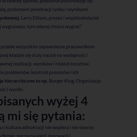
mi w twardy sposób, podobnie podchodząc do
skalą, poziomem penetracji rynku i wynikami
rynkowej.
Larry Ellison, prezes i współzałożyciel
j wygrywasz, tym więcej chcesz wygrać.”
est przede wszystkim zapewnienie pracownikom
ej kładzie się duży nacisk na wydajność i
awnej realizacji, wyników i niskich kosztów.
u problemów, kontroli procesów i ich
e hierarchiczne to np.
Burger King. Organizacje
ść i wyniki.
pisanych wyżej 4
 mi się pytania:
 i kultura adhokracji nie wspiera i nie tworzy
irmie, poczucia więzi, innowacji i