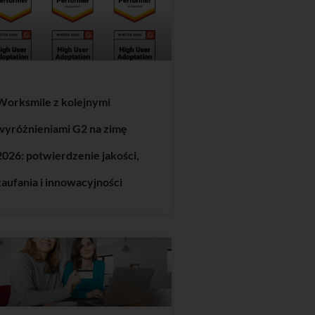
Worksmile z kolejnymi
wyróżnieniami G2 na zimę
2026: potwierdzenie jakości,
zaufania i innowacyjności