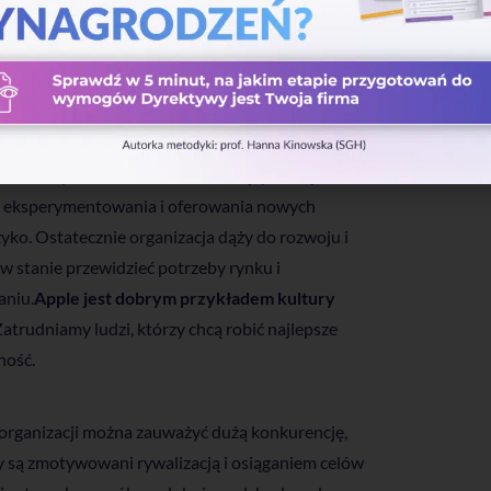
nacisk na lojalność i tradycję.
Mniejsze firmy są
j.
Na przykład HolidayCheck Polska, firma, w
egracji, wspólnych wyjść, a w pracy tworzona jest
zede wszystkim Kultura Adhokracji promuje
do eksperymentowania i oferowania nowych
yko. Ostatecznie organizacja dąży do rozwoju i
 w stanie przewidzieć potrzeby rynku i
aniu.
Apple jest dobrym przykładem kultury
Zatrudniamy ludzi, którzy chcą robić najlepsze
ność.
 organizacji można zauważyć dużą konkurencję,
y są zmotywowani rywalizacją i osiąganiem celów