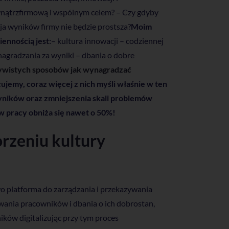
ewnątrzfirmową i wspólnym celem? – Czy gdyby
acja wyników firmy nie będzie prostsza?
Moim
iennością jest:
– kultura innowacji – codziennej
nagradzania za wyniki – dbania o dobre
ywistych sposobów jak wynagradzać
cujemy, coraz więcej z nich myśli właśnie w ten
wyników oraz zmniejszenia skali problemów
s w pracy obniża się nawet o 50%!
rzeniu kultury
o platforma do zarządzania i przekazywania
ania pracowników i dbania o ich dobrostan,
ów digitalizując przy tym proces