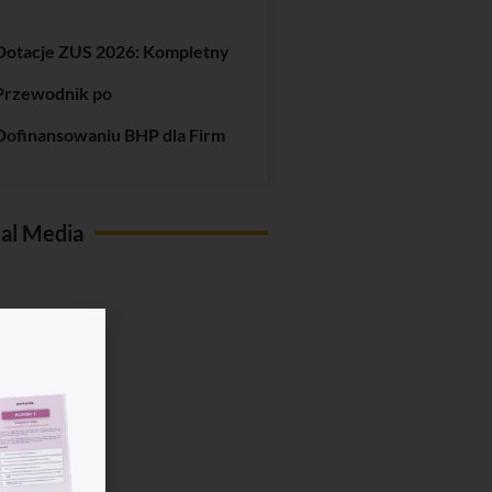
Dotacje ZUS 2026: Kompletny
Przewodnik po
Dofinansowaniu BHP dla Firm
ial Media