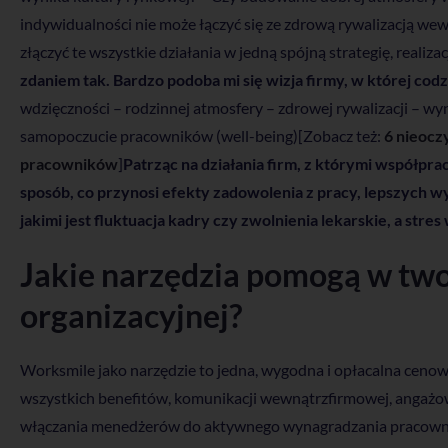
indywidualności nie może łączyć się ze zdrową rywalizacją w
złączyć te wszystkie działania w jedną spójną strategię, realiz
zdaniem tak. Bardzo podoba mi się wizja firmy, w której codz
wdzięczności – rodzinnej atmosfery – zdrowej rywalizacji – wy
samopoczucie pracowników (well-being)[Zobacz też:
6 nieocz
pracowników
]
Patrząc na działania firm, z którymi współpra
sposób, co przynosi efekty zadowolenia z pracy, lepszych 
jakimi jest fluktuacja kadry czy zwolnienia lekarskie, a stre
Jakie narzędzia pomogą w two
organizacyjnej?
Worksmile jako narzędzie to jedna, wygodna i opłacalna cenow
wszystkich benefitów, komunikacji wewnątrzfirmowej, angażow
włączania menedżerów do aktywnego wynagradzania pracownik