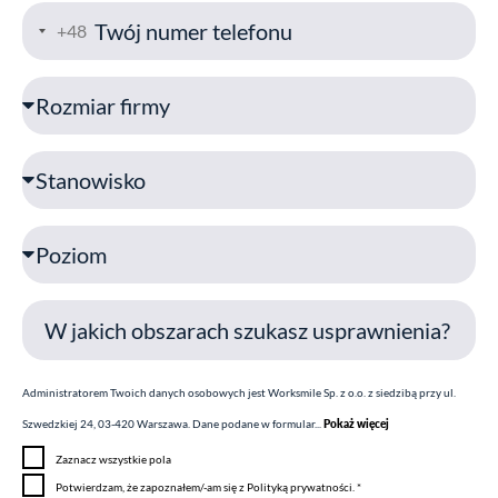
a
T
+48
i
e
l
l
R
e
o
f
z
S
o
m
t
n
i
a
P
a
n
o
r
o
z
_
w
i
f
i
o
i
s
m
Administratorem Twoich danych osobowych jest Worksmile Sp. z o.o. z siedzibą przy ul.
r
k
Szwedzkiej 24, 03-420 Warszawa. Dane podane w formular...
Pokaż więcej
m
o
Z
Zaznacz wszystkie pola
y
a
P
Potwierdzam, że zapoznałem/-am się z Polityką prywatności. *