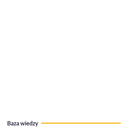
L4 na stres i wypalenie zawodowe w 2022 r.
Nowoczesna alternatywa dla tradycyjnych
kart podarunkowych – system kafeteryjny
Baza wiedzy