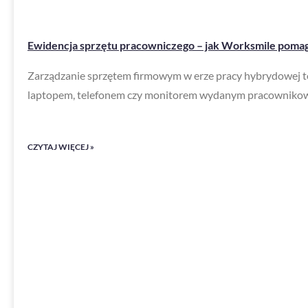
Ewidencja sprzętu pracowniczego – jak Worksmile pomag
Zarządzanie sprzętem firmowym w erze pracy hybrydowej t
laptopem, telefonem czy monitorem wydanym pracownikow
CZYTAJ WIĘCEJ »