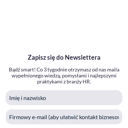
Zapisz się do Newslettera
Bądź smart! Co 3 tygodnie otrzymasz od nas maila
wypełnionego wiedzą, pomysłami i najlepszymi
praktykami z branży HR.
I
m
i
E
ę
m