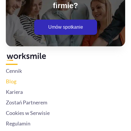
t
firmie?
e
r
Umów spotkanie
Cennik
Blog
Kariera
Zostań Partnerem
Cookies w Serwisie
Regulamin