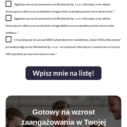
z
o
Z
Zgadzam się na otrzymywanie od Worksmile Sp. z o.o. informacji oraz reklam
n
l
g
dotyczących oferty oraz produktów drogą e-mail na podany przeze mnie adres e-mail. *
a
i
o
Z
Zgadzam się na otrzymywanie od Worksmile Sp. z o.o. informacji oraz reklam
c
t
d
g
dotyczących oferty oraz produktów drogą telefoniczną na podany przeze mnie numer
z
y
a
o
telefonu. *
_
k
1
d
Z
Chcę dołączyć do ponad 8000 subskrybentów newslettera „Smart HR by Worksmile”
w
a
a
g
prowadzonego przez Worksmile Sp. z o.o. i otrzymywać informacje o nowościach w branży
s
2
o
HR na podany przeze mnie adres e-mail. *
z
d
y
a
s
Wpisz mnie na listę!
_
t
n
k
e
i
w
e
s
l
Gotowy na wzrost
e
zaangażowania w Twojej
t