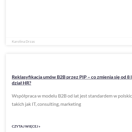
Karolina Drzas
Reklasyfikacja umów B2B przez PIP – co zmienia się od 8 l
dział HR?
Współpraca w modelu B2B od lat jest standardem w polskic
takich jak IT, consulting, marketing
CZYTAJ WIĘCEJ »