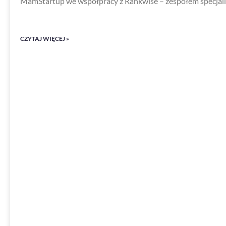
MamStartup we współpracy z Rankwise – zespołem specjal
CZYTAJ WIĘCEJ »