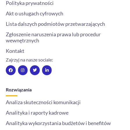
Polityka prywatności
Akt o usługach cyfrowych
Lista dalszych podmiotów przetwarzających
Zgłoszenie naruszenia prawa lub procedur
wewnętrznych
Kontakt
Zajrzyj na nasze sociale:
F
I
T
L
a
n
w
i
c
s
i
n
e
t
t
k
b
a
t
e
o
g
e
d
Rozwiązania
o
r
r
i
k
a
n
m
-
Analiza skuteczności komunikacji
i
n
Analityka i raporty kadrowe
Analityka wykorzystania budżetów i benefitów