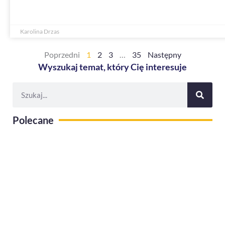
Karolina Drzas
Poprzedni
1
2
3
…
35
Następny
Wyszukaj temat, który Cię interesuje
S
z
u
Polecane
k
a
j
Jak zbudować atrakcyjny program
wellbeingowy i zmierzyć jego skuteczność