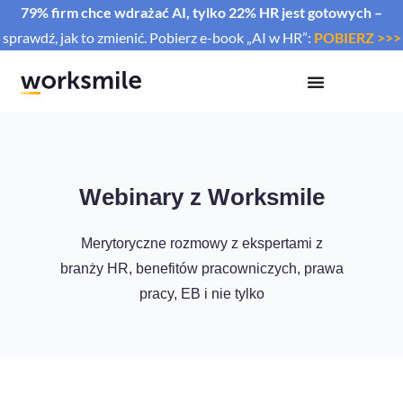
79% firm chce wdrażać AI, tylko 22% HR jest gotowych –
sprawdź, jak to zmienić. Pobierz e-book „AI w HR”:
POBIERZ >>>
Webinary z Worksmile
Merytoryczne rozmowy z ekspertami z
branży HR, benefitów pracowniczych, prawa
pracy, EB i nie tylko