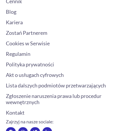
Cennik
Blog
Kariera
Zostań Partnerem
Cookies w Serwisie
Regulamin
Polityka prywatności
Akt o usługach cyfrowych
Lista dalszych podmiotów przetwarzających
Zgłoszenie naruszenia prawa lub procedur
wewnętrznych
Kontakt
Zajrzyj na nasze sociale:
F
I
T
L