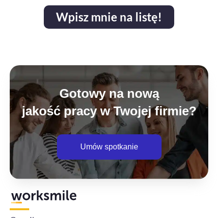
e
_
Wpisz mnie na listę!
n
e
w
s
l
e
t
Gotowy na nową
t
jakość pracy w Twojej firmie?
e
r
Umów spotkanie