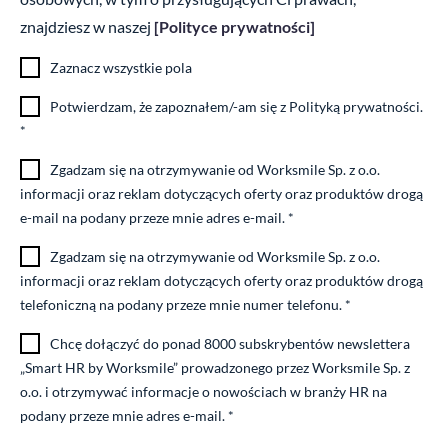
znajdziesz w naszej
[Polityce prywatności]
Z
Zaznacz wszystkie pola
a
P
Potwierdzam, że zapoznałem/-am się z Polityką prywatności.
z
o
*
n
l
a
Z
Zgadzam się na otrzymywanie od Worksmile Sp. z o.o.
i
c
g
informacji oraz reklam dotyczących oferty oraz produktów drogą
t
z
o
e-mail na podany przeze mnie adres e-mail. *
y
_
d
k
Z
Zgadzam się na otrzymywanie od Worksmile Sp. z o.o.
w
a
a
g
informacji oraz reklam dotyczących oferty oraz produktów drogą
s
1
o
telefoniczną na podany przeze mnie numer telefonu. *
z
d
y
Z
Chcę dołączyć do ponad 8000 subskrybentów newslettera
a
s
g
„Smart HR by Worksmile” prowadzonego przez Worksmile Sp. z
2
t
o
o.o. i otrzymywać informacje o nowościach w branży HR na
k
d
podany przeze mnie adres e-mail. *
i
a