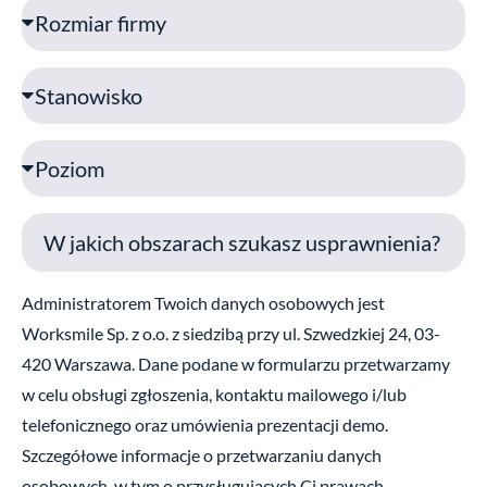
R
e
o
f
z
S
o
m
t
n
i
a
P
a
n
o
r
o
z
_
w
i
f
i
o
i
s
Administratorem Twoich danych osobowych jest
m
r
k
Worksmile Sp. z o.o. z siedzibą przy ul. Szwedzkiej 24, 03-
m
o
420 Warszawa. Dane podane w formularzu przetwarzamy
y
w celu obsługi zgłoszenia, kontaktu mailowego i/lub
telefonicznego oraz umówienia prezentacji demo.
Szczegółowe informacje o przetwarzaniu danych
osobowych, w tym o przysługujących Ci prawach,