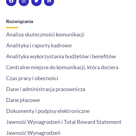
a
n
w
i
c
s
i
n
e
t
t
k
b
a
t
e
o
g
e
d
Rozwiązania
o
r
r
i
k
a
n
m
-
Analiza skuteczności komunikacji
i
n
Analityka i raporty kadrowe
Analityka wykorzystania budżetów i benefitów
Centralne miejsce do komunikacji, która dociera
Czas pracy i obecności
Dane i administracja pracownicza
Dane płacowe
Dokumenty i podpisy elektroniczne
Jawność Wynagrodzeń i Total Reward Statement
Jawność Wynagrodzeń