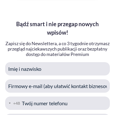
Bądź smart i nie przegap nowych
wpisów!
Zapisz się do Newslettera, a co 3 tygodnie otrzymasz
przegląd najciekawszych publikacji oraz bezpłatny
dostęp do materiałów Premium
I
m
i
E
ę
m
a
T
+48
i
e
l
l