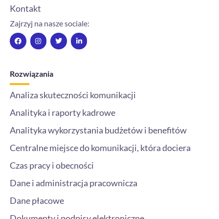
Kontakt
Zajrzyj na nasze sociale:
F
I
T
L
a
n
w
i
c
s
i
n
e
t
t
k
b
a
t
e
o
g
e
d
Rozwiązania
o
r
r
i
k
a
n
m
-
Analiza skuteczności komunikacji
i
n
Analityka i raporty kadrowe
Analityka wykorzystania budżetów i benefitów
Centralne miejsce do komunikacji, która dociera
Czas pracy i obecności
Dane i administracja pracownicza
Dane płacowe
Dokumenty i podpisy elektroniczne