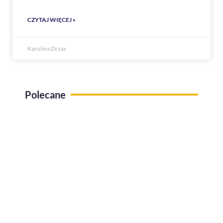
CZYTAJ WIĘCEJ »
Karolina Drzas
Polecane
Use case Administracja pracy zdalnej