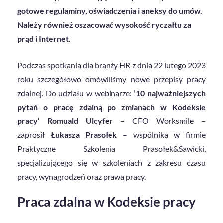
gotowe regulaminy, oświadczenia i aneksy do umów.
N
ależy również oszacować
wysokość ryczałtu za
prąd i Internet
.
Podczas spotkania dla branży HR z dnia 22 lutego 2023
roku szczegółowo omówiliśmy nowe przepisy pracy
zdalnej. Do udziału w webinarze:
’
10 najważniejszych
pytań o pracę zdalną po zmianach w Kodeksie
pracy’
Romuald Ulcyfer
–
CFO Worksmile –
zaprosił
Łukasza Prasołek
– wspólnika w firmie
Praktyczne Szkolenia Prasołek&Sawicki,
specjalizującego się w szkoleniach z zakresu czasu
pracy, wynagrodzeń oraz prawa pracy.
Praca zdalna w Kodeksie pracy