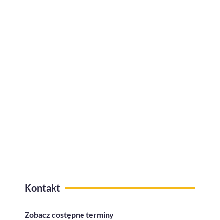
Jak efektywnie zarządzać urlopami w
firmie?
Kafeteria benefitów z funkcją
przelewów na konto
Kontakt
Zobacz dostępne terminy