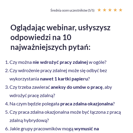
★
★
★
★
★
Średnia ocen uczestników (5/5)
Oce
Oglądając webinar, usłyszysz
5
odpowiedzi na 10
z
najważniejszych pytań:
5
Czy można
nie wdrożyć pracy zdalnej
w ogóle?
Czy wdrożenie pracy zdalnej może się odbyć bez
wykorzystania
nawet 1 kartki papieru
?
Czy trzeba zawierać
aneksy do umów o pracę
, aby
wdrożyć pracę zdalną?
Na czym będzie polegała
praca zdalna okazjonalna
?
Czy praca zdalna okazjonalna może być łączona z pracą
zdalną hybrydową?
Jakie grupy pracowników mogą
wymusić na