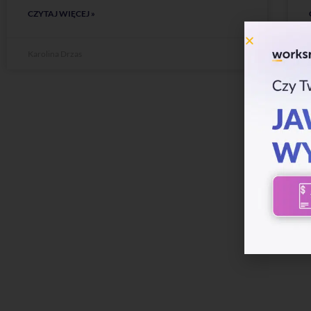
CZYTAJ WIĘCEJ »
Karolina Drzas