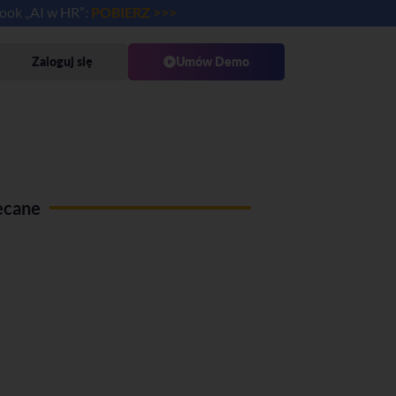
book „AI w HR”:
POBIERZ >>>
Zaloguj się
Umów Demo
ecane
Use case Administracja pracy
zdalnej