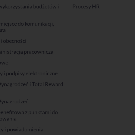
wykorzystania budżetów i
Procesy HR
miejsce do komunikacji,
era
 i obecności
inistracja pracownicza
owe
i podpisy elektroniczne
ynagrodzeń i Total Reward
Wynagrodzeń
benefitowa z punktami do
owania
y i powiadomienia