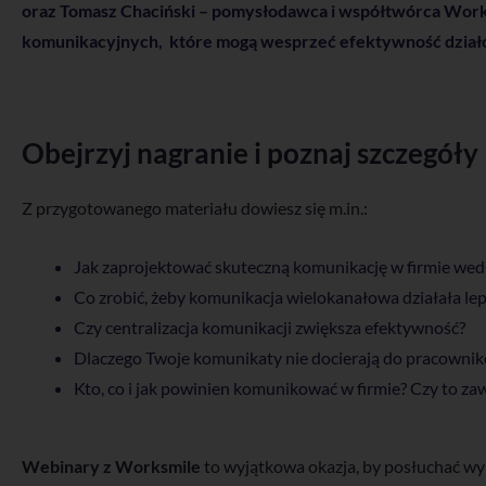
oraz Tomasz Chaciński – pomysłodawca i współtwórca Work
komunikacyjnych, które mogą wesprzeć efektywność dział
Obejrzyj nagranie i poznaj szczegóły
Z przygotowanego materiału dowiesz się m.in.:
Jak zaprojektować skuteczną komunikację w firmie we
Co zrobić, żeby komunikacja wielokanałowa działała lep
Czy centralizacja komunikacji zwiększa efektywność?
Dlaczego Twoje komunikaty nie docierają do pracownikó
Kto, co i jak powinien komunikować w firmie? Czy to za
Webinary z Worksmile
to wyjątkowa okazja, by posłuchać wy