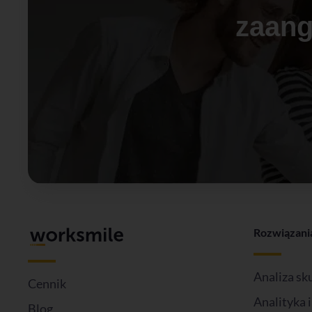
zaang
Rozwiązani
Analiza sk
Cennik
Analityka 
Blog