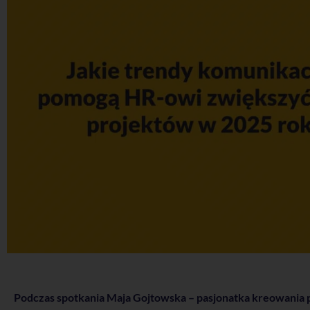
Podczas spotkania Maja Gojtowska – pasjonatka kreowania