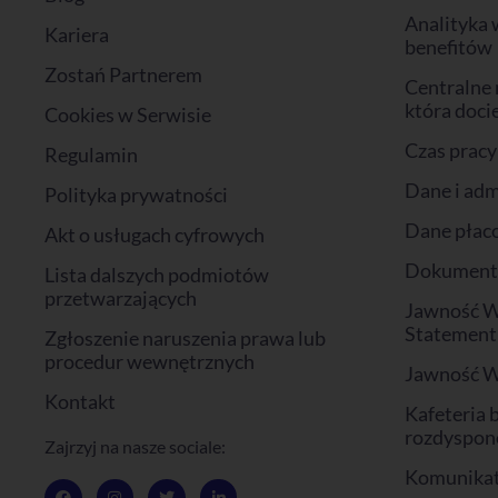
Analityka 
Kariera
benefitów
Zostań Partnerem
Centralne 
która doci
Cookies w Serwisie
Czas pracy
Regulamin
Dane i adm
Polityka prywatności
Dane płac
Akt o usługach cyfrowych
Dokumenty 
Lista dalszych podmiotów
przetwarzających
Jawność W
Statement
Zgłoszenie naruszenia prawa lub
procedur wewnętrznych
Jawność 
Kontakt
Kafeteria 
rozdyspon
Zajrzyj na nasze sociale:
Komunikat
F
I
T
L