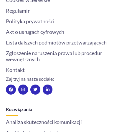
Cookies w Serwisie
Regulamin
Polityka prywatności
Akt o usługach cyfrowych
Lista dalszych podmiotów przetwarzających
Zgłoszenie naruszenia prawa lub procedur
wewnętrznych
Kontakt
Zajrzyj na nasze sociale:
F
I
T
L
a
n
w
i
c
s
i
n
e
t
t
k
b
a
t
e
o
g
e
d
Rozwiązania
o
r
r
i
k
a
n
m
-
Analiza skuteczności komunikacji
i
n