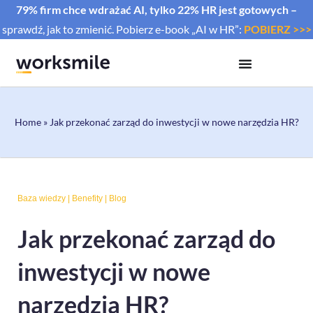
79% firm chce wdrażać AI, tylko 22% HR jest gotowych –
sprawdź, jak to zmienić. Pobierz e-book „AI w HR”:
POBIERZ >>>
Home
»
Jak przekonać zarząd do inwestycji w nowe narzędzia HR?
Baza wiedzy
|
Benefity
|
Blog
Jak przekonać zarząd do
inwestycji w nowe
narzędzia HR?