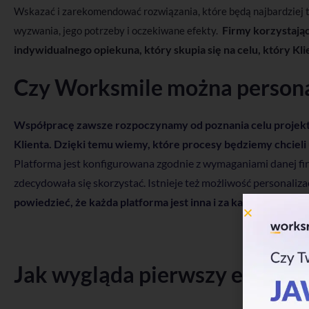
Wskazać i zarekomendować rozwiązania, które będą najbardziej t
Firmy korzystając
wyzwania, jego potrzeby i oczekiwane efekty.
indywidualnego opiekuna, który skupia się na celu, który Kl
Czy Worksmile można person
Współpracę zawsze rozpoczynamy od poznania celu projekt
Klienta. Dzięki temu wiemy, które procesy będziemy chciel
Platforma jest konfigurowana zgodnie z wymaganiami danej fir
zdecydowała się skorzystać. Istnieje też możliwość personaliz
powiedzieć, że każda platforma jest inna i za każdym razem „
Jak wygląda pierwszy etap ws