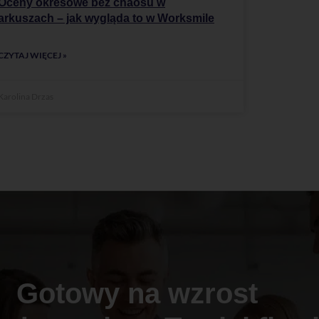
Oceny okresowe bez chaosu w
arkuszach – jak wygląda to w Worksmile
CZYTAJ WIĘCEJ »
Karolina Drzas
Gotowy na wzrost