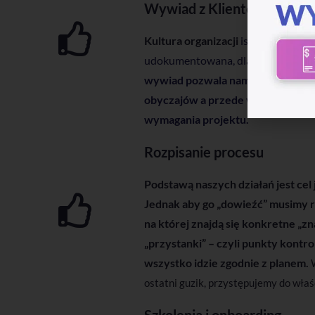
Wywiad z Klientem
Kultura organizacji
istnieje w każd
udokumentowana, dlatego zwykle z
wywiad pozwala nam na lepsze pozn
obyczajów a przede wszystkich p
wymagania projektu.
Rozpisanie procesu
Podstawą naszych działań jest cel
Jednak aby go „dowieźć” musimy r
na której znajdą się konkretne „z
„przystanki” – czyli punkty kontr
wszystko idzie zgodnie z planem.
ostatni guzik, przystępujemy do właśc
Szkolenia i onboarding