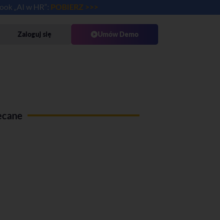
book „AI w HR”:
POBIERZ >>>
Zaloguj się
Umów Demo
ecane
Use case Administracja pracy
zdalnej