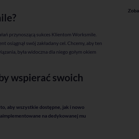
Zoba
ile?
iałań przynoszącą sukces Klientom Worksmile.
nt osiągnął swój zakładany cel. Chcemy, aby ten
związania, była widoczna dla niego gołym okiem
 by wspierać swoich
 to, aby wszystkie dostępne, jak i nowo
ób zaimplementowane na dedykowanej mu