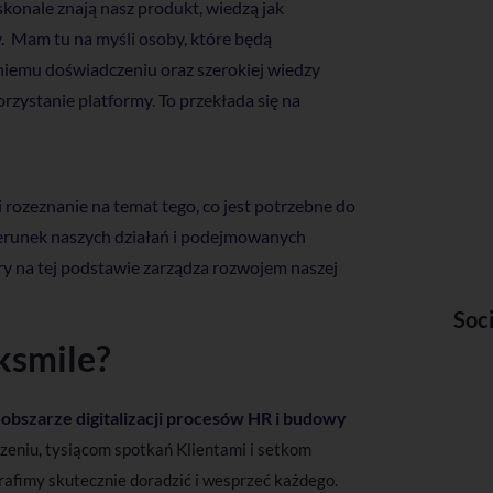
konale znają nasz produkt, wiedzą jak
y. Mam tu na myśli osoby, które będą
niemu doświadczeniu oraz szerokiej wiedzy
rzystanie platformy. To przekłada się na
 rozeznanie na temat tego, co jest potrzebne do
erunek naszych działań i podejmowanych
óry na tej podstawie zarządza rozwojem naszej
Soc
ksmile?
obszarze digitalizacji procesów HR i budowy
eniu, tysiącom spotkań Klientami i setkom
rafimy skutecznie doradzić i wesprzeć każdego.