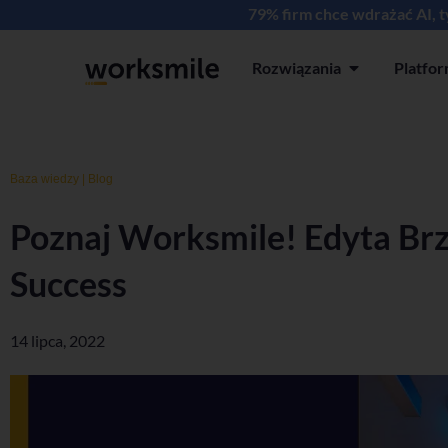
79% firm chce wdrażać AI, 
Rozwiązania
Platfo
Open Rozwiązan
Baza wiedzy
|
Blog
Poznaj Worksmile! Edyta Brz
Success
14 lipca, 2022