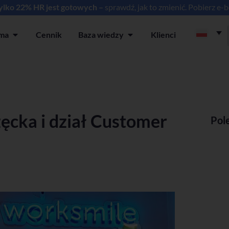
tylko 22% HR jest gotowych –
sprawdź, jak to zmienić. Pobierz e-
rma
Cennik
Baza wiedzy
Klienci
ia
Open Platforma
Open Baza wiedzy
ęcka i dział Customer
Pol