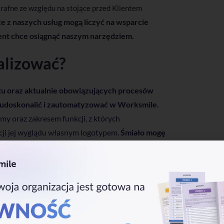
rafne ze względu na stojące przed Klientem
e z naszych usług mogą liczyć na wsparcie
ient chce osiągnąć naszym narzędziem.
alizować?
u oraz aktualnie obowiązujących procesów
i udoskonalić i zautomatyzować w Worksmile.
my oraz zakresem funkcji, z których
acji jej wyglądu własnym logotypem.
Śmiało mogę
szyta na miarę” naszego Klienta.
półpracy?