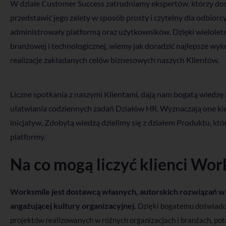
W dziale Customer Success zatrudniamy ekspertów, którzy dos
przedstawić jego zalety w sposób prosty i czytelny dla odbiorc
administrowały platformą oraz użytkowników. Dzięki wielolet
branżowej i technologicznej, wiemy jak doradzić najlepsze wyko
realizacje zakładanych celów biznesowych naszych Klientów.
Liczne spotkania z naszymi Klientami, dają nam bogatą wiedzę i
ułatwiania codziennych zadań Działów HR. Wyznaczają one ki
inicjatyw. Zdobytą wiedzą dzielimy się z działem Produktu, kt
platformy.
Na co mogą liczyć klienci Wor
Worksmile jest dostawcą własnych, autorskich rozwiązań w 
angażującej kultury organizacyjnej.
Dzięki bogatemu doświadcz
projektów realizowanych w różnych organizacjach i branżach, pot