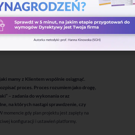
ej firmie. Czasem nie jest sformalizowana, czy
aczynamy od rozmowy z Klientem. Taki
anie danej organizacji, jej procesów,
racowników. Na tej podstawie określamy tzw.
 jaki mamy z Klientem wspólnie osiągnąć.
ozpisać proces. Proces rozumiem jako drogę,
naki” – zadania do wykonania oraz
olne, na których nastąpi sprawdzenie, czy
W momencie gdy plan projektu jest zapięty na
iwej konfiguracji i ustawień platformy.