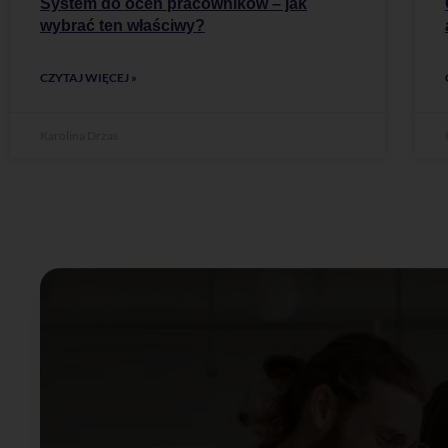
System do ocen pracowników – jak
wybrać ten właściwy?
CZYTAJ WIĘCEJ »
Karolina Drzas