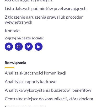
Lista dalszych podmiotów przetwarzających
Zgłoszenie naruszenia prawa lub procedur
wewnętrznych
Kontakt
Zajrzyj na nasze sociale:
F
I
T
L
a
n
w
i
c
s
i
n
e
t
t
k
b
a
t
e
o
g
e
d
Rozwiązania
o
r
r
i
k
a
n
m
-
Analiza skuteczności komunikacji
i
n
Analityka i raporty kadrowe
Analityka wykorzystania budżetów i benefitów
Centralne miejsce do komunikacji, która dociera