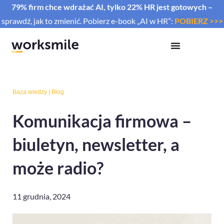
79% firm chce wdrażać AI, tylko 22% HR jest gotowych –
sprawdź, jak to zmienić. Pobierz e-book „AI w HR”:
POBIERZ >>>
Baza wiedzy
|
Blog
Komunikacja firmowa –
biuletyn, newsletter, a
może radio?
11 grudnia, 2024