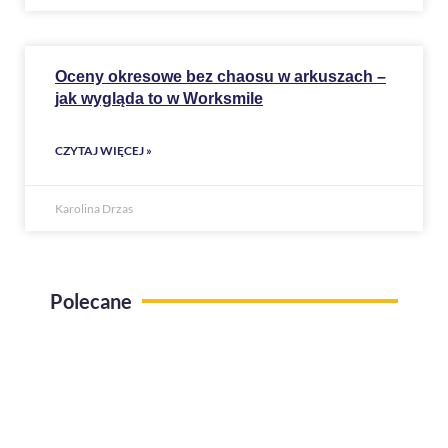
Oceny okresowe bez chaosu w arkuszach –
jak wygląda to w Worksmile
CZYTAJ WIĘCEJ »
Karolina Drzas
Polecane
Use case Administracja pracy zdalnej