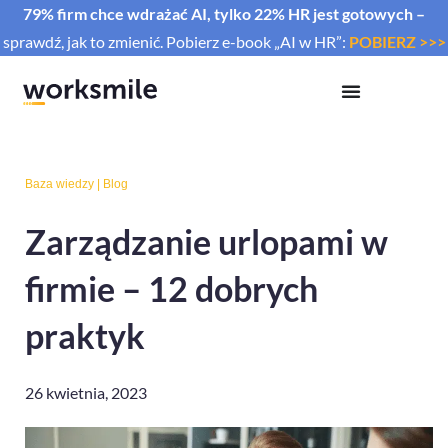
79% firm chce wdrażać AI, tylko 22% HR jest gotowych –
sprawdź, jak to zmienić. Pobierz e-book „AI w HR”:
POBIERZ >>>
Baza wiedzy
|
Blog
Zarządzanie urlopami w
firmie – 12 dobrych
praktyk
26 kwietnia, 2023