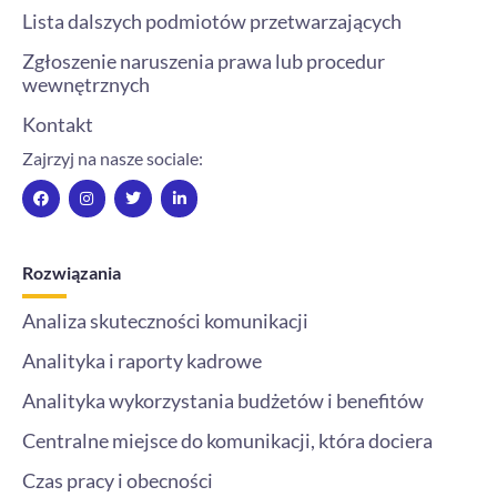
Lista dalszych podmiotów przetwarzających
Zgłoszenie naruszenia prawa lub procedur
wewnętrznych
Kontakt
Zajrzyj na nasze sociale:
F
I
T
L
a
n
w
i
c
s
i
n
e
t
t
k
b
a
t
e
o
g
e
d
Rozwiązania
o
r
r
i
k
a
n
m
-
Analiza skuteczności komunikacji
i
n
Analityka i raporty kadrowe
Analityka wykorzystania budżetów i benefitów
Centralne miejsce do komunikacji, która dociera
Czas pracy i obecności