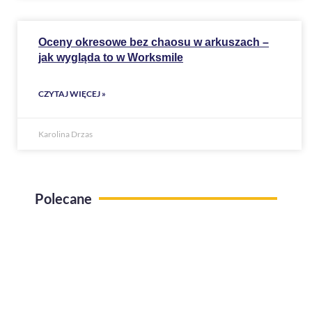
Oceny okresowe bez chaosu w arkuszach –
jak wygląda to w Worksmile
CZYTAJ WIĘCEJ »
Karolina Drzas
Polecane
Use case Administracja pracy zdalnej