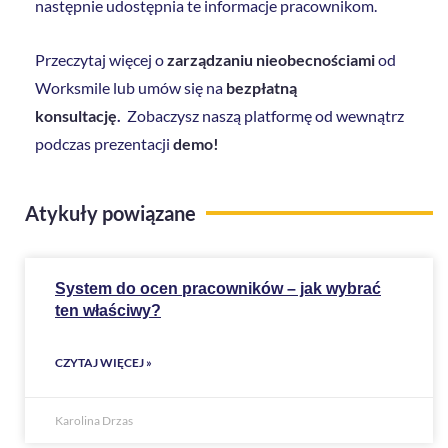
następnie udostępnia te informacje pracownikom.
Przeczytaj więcej o
zarządzaniu nieobecnościami
od
Worksmile lub umów się na
bezpłatną
konsultację
.
Zobaczysz naszą platformę od wewnątrz
podczas prezentacji
demo!
Atykuły powiązane
System do ocen pracowników – jak wybrać
ten właściwy?
CZYTAJ WIĘCEJ »
Karolina Drzas