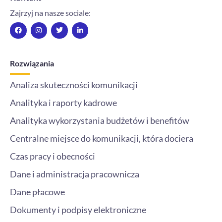
Zajrzyj na nasze sociale:
F
I
T
L
a
n
w
i
c
s
i
n
e
t
t
k
b
a
t
e
o
g
e
d
Rozwiązania
o
r
r
i
k
a
n
m
-
Analiza skuteczności komunikacji
i
n
Analityka i raporty kadrowe
Analityka wykorzystania budżetów i benefitów
Centralne miejsce do komunikacji, która dociera
Czas pracy i obecności
Dane i administracja pracownicza
Dane płacowe
Dokumenty i podpisy elektroniczne