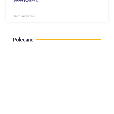
CZYTAJ WIĘCEJ »
Karolina Drzas
Polecane
Use Case Administracja pracy zdalnej