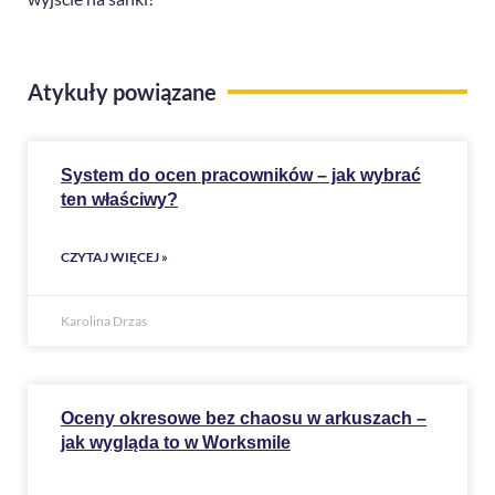
Atykuły powiązane
System do ocen pracowników – jak wybrać
ten właściwy?
CZYTAJ WIĘCEJ »
Karolina Drzas
Oceny okresowe bez chaosu w arkuszach –
jak wygląda to w Worksmile