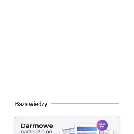
L4 na stres i wypalenie zawodowe w
2022 r.
Kafeteria benefitów z funkcją
przelewów na konto
Baza wiedzy