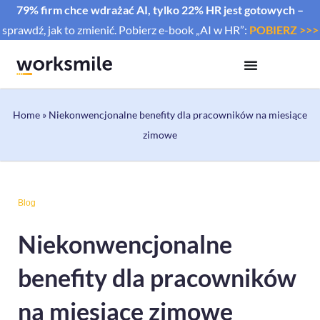
79% firm chce wdrażać AI, tylko 22% HR jest gotowych –
sprawdź, jak to zmienić. Pobierz e-book „AI w HR”:
POBIERZ >>>
Home
»
Niekonwencjonalne benefity dla pracowników na miesiące
zimowe
Blog
Niekonwencjonalne
benefity dla pracowników
na miesiące zimowe