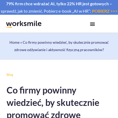
79% firm chce wdrażać AI, tylko 22% HR jest gotowych –
sprawdź, jak to zmienić. Pobierz e-book „AI w HR”:
POBIERZ >>>
Home
»
Co firmy powinny wiedzieć, by skutecznie promować
zdrowe odżywianie i aktywność fizyczną pracowników?
Blog
Co firmy powinny
wiedzieć, by skutecznie
promować zdrowe