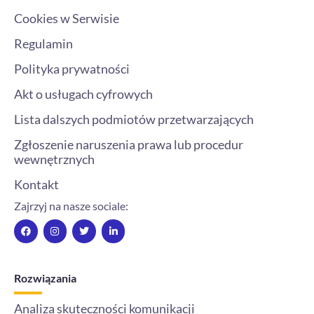
Cookies w Serwisie
Regulamin
Polityka prywatności
Akt o usługach cyfrowych
Lista dalszych podmiotów przetwarzających
Zgłoszenie naruszenia prawa lub procedur
wewnętrznych
Kontakt
Zajrzyj na nasze sociale:
F
I
T
L
a
n
w
i
c
s
i
n
e
t
t
k
b
a
t
e
o
g
e
d
Rozwiązania
o
r
r
i
k
a
n
m
-
Analiza skuteczności komunikacji
i