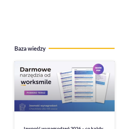
Kafeteria benefitów z funkcją
przelewów na konto
Baza wiedzy
Jawność wynagrodzeń 2026 – co każdy