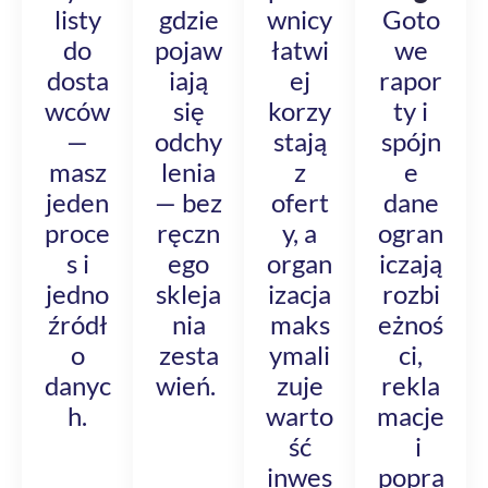
listy
gdzie
wnicy
Goto
do
pojaw
łatwi
we
dosta
iają
ej
rapor
wców
się
korzy
ty i
—
odchy
stają
spójn
masz
lenia
z
e
jeden
— bez
ofert
dane
proce
ręczn
y, a
ogran
s i
ego
organ
iczają
jedno
skleja
izacja
rozbi
źródł
nia
maks
eżnoś
o
zesta
ymali
ci,
danyc
wień.
zuje
rekla
h.
warto
macje
ść
i
inwes
popra