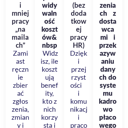
i
widy
(bez
zenia
mniej
waln
doda
ch z
pracy
ość
tkow
dosta
„na
koszt
ej
wca
maila
ów&
pracy
mi i
ch”
nbsp
HR)
przek
Zami
Widz
Dzięk
azyw
ast
isz, ile
i
aniu
ręczn
koszt
przej
dany
ie
ują
rzyst
ch do
zbier
benef
ości
syste
ać
ity,
i
mu
zgłos
kto z
komu
kadro
zenia,
nich
nikacj
wo
zmian
korzy
i
płaco
y i
sta i
praco
wego