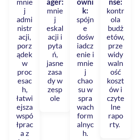
mnie
ager:
owni
nse:
j
mnie
k:
kontr
admi
j
spójn
ola
nistr
eskal
e
budż
acji,
acji i
dośw
etów,
porz
pyta
iadcz
prze
ądek
ń,
enie i
widy
w
jasne
mnie
waln
proc
zasa
j
ość
esac
dy w
chao
koszt
h,
zesp
su w
ów i
łatwi
ole
spra
czyte
ejsza
wach
lne
wspó
form
rapo
łprac
alnyc
rty.
a z
h.