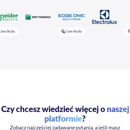
 Study
Case Study
Ca
Czy chcesz wiedzieć więcej o
naszej
platformie
?
Zobacz najczęściej zadawane pytania, a jeśli masz