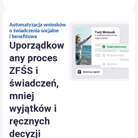
Automatyzacja wniosków
o świadczenia socjalne
i benefitowe
Uporządkow
any proces
ZFŚS i
świadczeń,
mniej
wyjątków i
ręcznych
decyzji