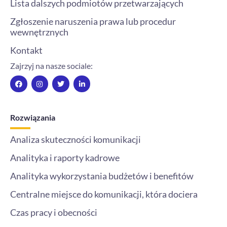
Lista dalszych podmiotów przetwarzających
Zgłoszenie naruszenia prawa lub procedur
wewnętrznych
Kontakt
Zajrzyj na nasze sociale:
F
I
T
L
a
n
w
i
c
s
i
n
e
t
t
k
b
a
t
e
o
g
e
d
Rozwiązania
o
r
r
i
k
a
n
m
-
Analiza skuteczności komunikacji
i
n
Analityka i raporty kadrowe
Analityka wykorzystania budżetów i benefitów
Centralne miejsce do komunikacji, która dociera
Czas pracy i obecności