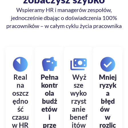
Wspieramy HR i managerów zespołów,
jednocześnie dbając o doświadczenia 100%
pracowników – w całym cyklu życia pracownika
Real
Pełna
Wyż
Mniej
na
kontr
sze
ryzyk
oszcz
ola
wyko
a
ędno
budż
rzyst
błęd
ść
etów
anie
ów
czasu
i
benef
w
w HR
prze
itów
rozlic