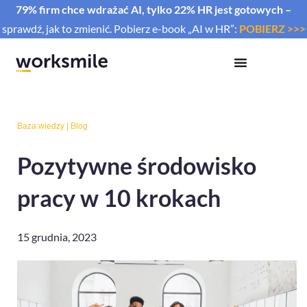
79% firm chce wdrażać AI, tylko 22% HR jest gotowych –
sprawdź, jak to zmienić. Pobierz e-book „AI w HR”:
POBIERZ >>>
Baza wiedzy
|
Blog
Pozytywne środowisko
pracy w 10 krokach
15 grudnia, 2023