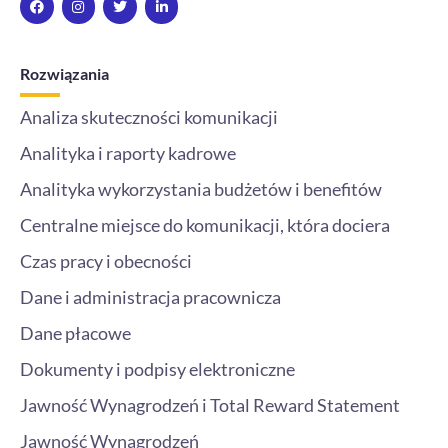
a
n
w
i
c
s
i
n
e
t
t
k
b
a
t
e
o
g
e
d
Rozwiązania
o
r
r
i
k
a
n
m
-
Analiza skuteczności komunikacji
i
n
Analityka i raporty kadrowe
Analityka wykorzystania budżetów i benefitów
Centralne miejsce do komunikacji, która dociera
Czas pracy i obecności
Dane i administracja pracownicza
Dane płacowe
Dokumenty i podpisy elektroniczne
Jawność Wynagrodzeń i Total Reward Statement
Jawność Wynagrodzeń