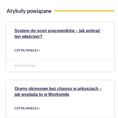
Atykuły powiązane
System do ocen pracowników – jak wybrać
ten właściwy?
CZYTAJ WIĘCEJ »
Karolina Drzas
Oceny okresowe bez chaosu w arkuszach –
jak wygląda to w Worksmile
CZYTAJ WIĘCEJ »