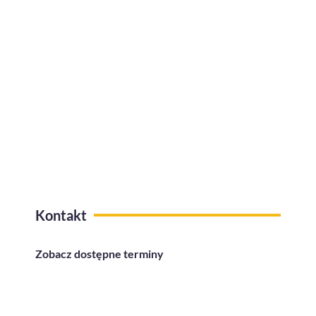
firmie?
Kafeteria benefitów z funkcją
przelewów na konto
Kontakt
Zobacz dostępne terminy