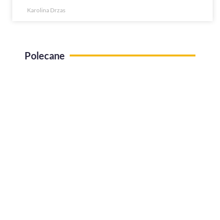
Karolina Drzas
Polecane
Use case Administracja pracy zdalnej
Jak efektywnie zarządzać urlopami w