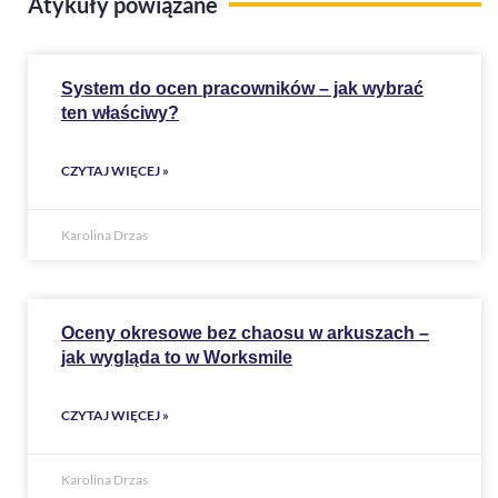
Atykuły powiązane
System do ocen pracowników – jak wybrać
ten właściwy?
CZYTAJ WIĘCEJ »
Karolina Drzas
Oceny okresowe bez chaosu w arkuszach –
jak wygląda to w Worksmile
CZYTAJ WIĘCEJ »
Karolina Drzas