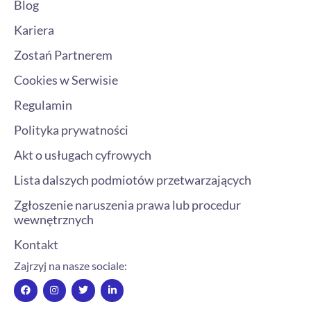
Blog
Kariera
Zostań Partnerem
Cookies w Serwisie
Regulamin
Polityka prywatności
Akt o usługach cyfrowych
Lista dalszych podmiotów przetwarzających
Zgłoszenie naruszenia prawa lub procedur
wewnętrznych
Kontakt
Zajrzyj na nasze sociale:
F
I
T
L
a
n
w
i
c
s
i
n