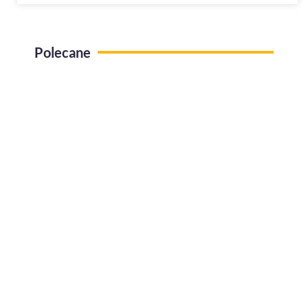
Polecane
Use case Administracja pracy zdalnej
Jak efektywnie zarządzać urlopami w
firmie?