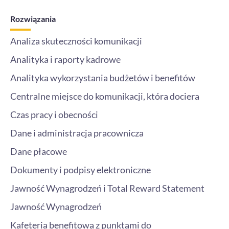
e
t
t
k
b
a
t
e
o
g
e
d
Rozwiązania
o
r
r
i
k
a
n
m
-
Analiza skuteczności komunikacji
i
n
Analityka i raporty kadrowe
Analityka wykorzystania budżetów i benefitów
Centralne miejsce do komunikacji, która dociera
Czas pracy i obecności
Dane i administracja pracownicza
Dane płacowe
Dokumenty i podpisy elektroniczne
Jawność Wynagrodzeń i Total Reward Statement
Jawność Wynagrodzeń
Kafeteria benefitowa z punktami do