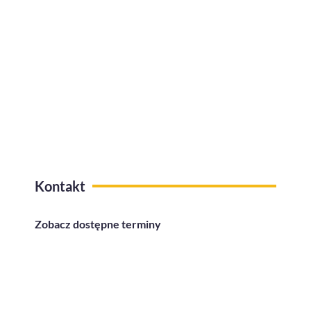
Kafeteria benefitów z funkcją
przelewów na konto
Kontakt
Zobacz dostępne terminy