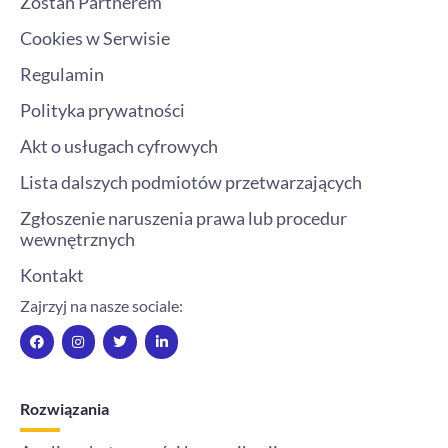
Zostań Partnerem
Cookies w Serwisie
Regulamin
Polityka prywatności
Akt o usługach cyfrowych
Lista dalszych podmiotów przetwarzających
Zgłoszenie naruszenia prawa lub procedur
wewnętrznych
Kontakt
Zajrzyj na nasze sociale:
F
I
T
L
a
n
w
i
c
s
i
n
e
t
t
k
b
a
t
e
o
g
e
d
Rozwiązania
o
r
r
i
k
a
n
m
-