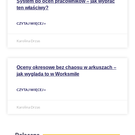
System do ocen pracowników – jak wybrać
ten właściwy?
CZYTAJ WIĘCEJ »
Karolina Drzas
Oceny okresowe bez chaosu w arkuszach –
jak wygląda to w Worksmile
CZYTAJ WIĘCEJ »
Karolina Drzas
Polecane