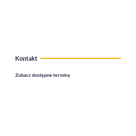
Kafeteria benefitów z funkcją
przelewów na konto
Kontakt
Zobacz dostępne terminy