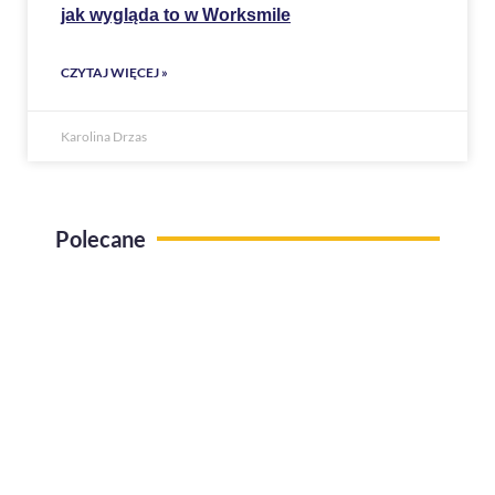
jak wygląda to w Worksmile
CZYTAJ WIĘCEJ »
Karolina Drzas
Polecane
Use case Administracja pracy zdalnej