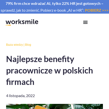
79% firm chce wdrażać AI, tylko 22% HR jest gotowych –
sprawdź, jak to zmienić. Pobierz e-book „AI w HR”:
POBIERZ >>>
Baza wiedzy
|
Blog
Najlepsze benefity
pracownicze w polskich
firmach
4 listopada, 2022