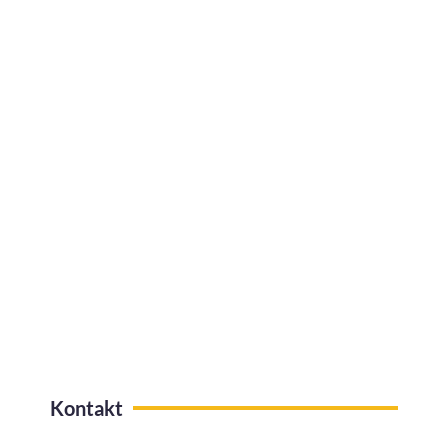
Jak efektywnie zarządzać urlopami w
firmie?
Kafeteria benefitów z funkcją
przelewów na konto
Kontakt