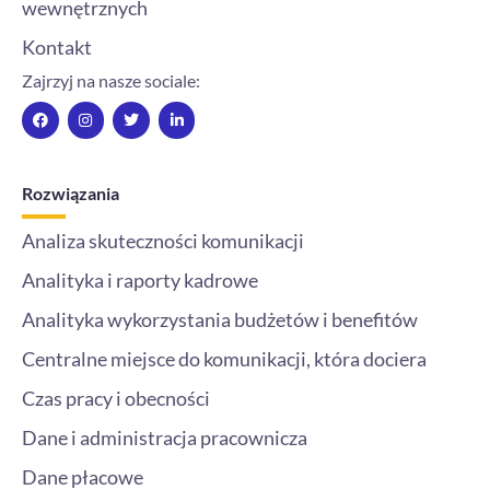
wewnętrznych
Kontakt
Zajrzyj na nasze sociale:
F
I
T
L
a
n
w
i
c
s
i
n
e
t
t
k
b
a
t
e
o
g
e
d
Rozwiązania
o
r
r
i
k
a
n
m
-
Analiza skuteczności komunikacji
i
n
Analityka i raporty kadrowe
Analityka wykorzystania budżetów i benefitów
Centralne miejsce do komunikacji, która dociera
Czas pracy i obecności
Dane i administracja pracownicza
Dane płacowe