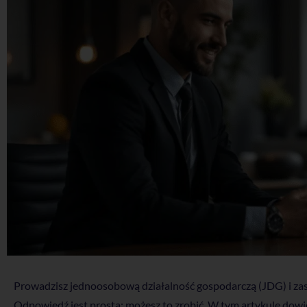
Prowadzisz jednoosobową działalność gospodarczą (JDG) i zast
Odpowiedź jest prosta: możesz to zrobić. W tym artykule dowiesz