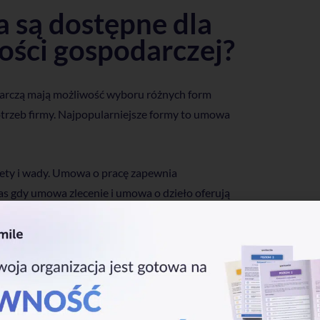
a są dostępne dla
ości gospodarczej?
arczą mają możliwość wyboru różnych form
otrzeb firmy. Najpopularniejsze formy to umowa
alety i wady. Umowa o pracę zapewnia
s gdy umowa zlecenie i umowa o dzieło oferują
ych sekcjach omówimy szczegółowo każdą z tych
która zapewnia pracownikowi pełne prawa
i być zawarta na piśmie, a jeśli nie jest to