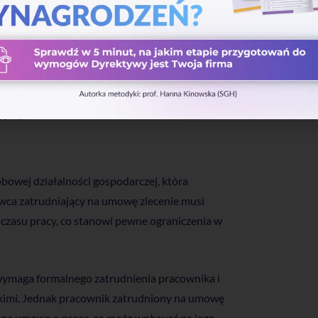
tyczące umowy do dnia rozpoczęcia pracy.
aju pracy oraz wynagrodzeniu. Taka umowa
go, ochronę socjalną oraz ubezpieczenie
ładek na ubezpieczenia społeczne oraz do
enia.
bowej działalności gospodarczej, która
awca zatrudniający na umowę zlecenie musi
 czasu pracy, co stanowi pewne ograniczenia w
wymaga formalnego zatrudnienia pracownika i
zkimi. Jednak pracownik zatrudniony na umowę
y na umowę o pracę, co może wpływać na jego