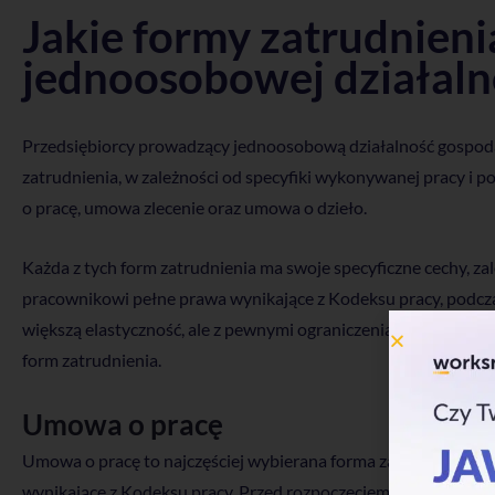
Jakie formy zatrudnieni
jednoosobowej działaln
Przedsiębiorcy prowadzący jednoosobową działalność gospod
zatrudnienia, w zależności od specyfiki wykonywanej pracy i p
o pracę, umowa zlecenie oraz umowa o dzieło.
Każda z tych form zatrudnienia ma swoje specyficzne cechy, z
pracownikowi pełne prawa wynikające z Kodeksu pracy, podcza
większą elastyczność, ale z pewnymi ograniczeniami. W dalsz
form zatrudnienia.
Umowa o pracę
Umowa o pracę to najczęściej wybierana forma zatrudnienia, 
wynikające z Kodeksu pracy. Przed rozpoczęciem pracy umowa mus