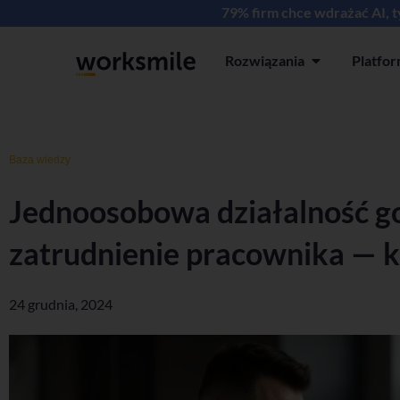
79% firm chce wdrażać AI, 
Rozwiązania
Platfo
Open Rozwiązan
Baza wiedzy
Jednoosobowa działalność g
zatrudnienie pracownika — k
24 grudnia, 2024