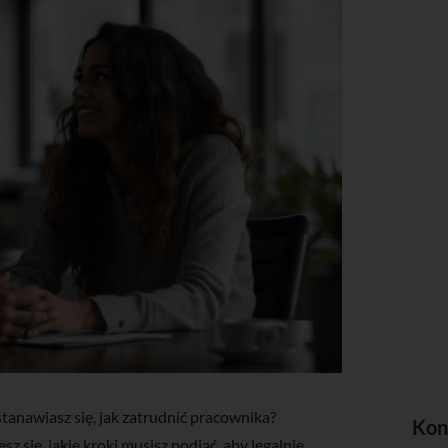
anawiasz się, jak zatrudnić pracownika?
Kon
 się, jakie kroki musisz podjąć, aby legalnie