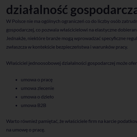
działalność gospodarcz
W Polsce nie ma ogólnych ograniczeń co do liczby osób zatru
gospodarczej, co pozwala właścicielowi na elastyczne dobiera
Jednakże, niektóre branże mogą wprowadzać specyficzne regula
zwłaszcza w kontekście bezpieczeństwa i warunków pracy.
Właściciel jednoosobowej działalności gospodarczej może ofero
umowa o pracę
umowa zlecenie
umowa o dzieło
umowa B2B
Warto również pamiętać, że właściciele firm na karcie podatko
na umowę o pracę.