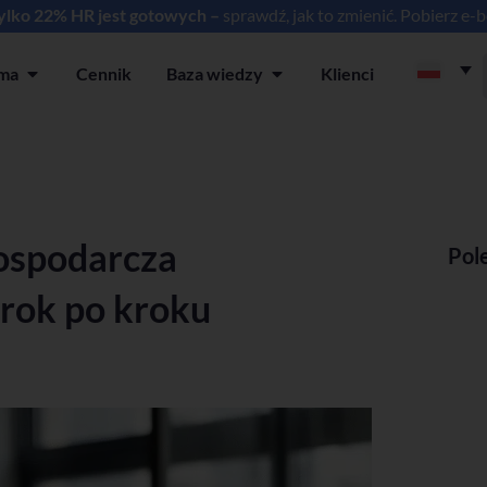
tylko 22% HR jest gotowych –
sprawdź, jak to zmienić. Pobierz e-
rma
Cennik
Baza wiedzy
Klienci
ia
Open Platforma
Open Baza wiedzy
ospodarcza
Pol
rok po kroku