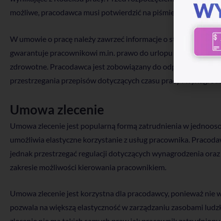
możliwe, pracodawca musi potwierdzić na piśmie ustalenia do
W umowie o pracę należy zawrzeć informacje o stronach, rodz
gwarantuje pracownikowi m.in. prawo do urlopu wypoczynkowe
zdrowotne. Pracodawca jest zobowiązany do odprowadzania sk
przestrzegania przepisów dotyczących czasu pracy i wynagrodz
Umowa zlecenie
Umowa zlecenie jest popularną formą zatrudnienia w jednooso
umożliwia elastyczne korzystanie z usług pracownika. Pracod
jednak przestrzegać regulacji dotyczących wynagrodzenia oraz
zakresie możliwości kierowania pracownikiem.
Umowa zlecenie jest korzystna dla pracodawcy, ponieważ nie 
pozwala na większą elastyczność w zarządzaniu zasobami lud
zlecenie nie ma takich samych praw jak pracownik zatrudnion