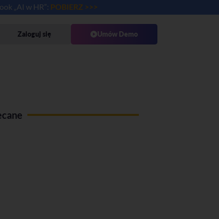
book „AI w HR”:
POBIERZ >>>
Zaloguj się
Umów Demo
ecane
Use case Administracja pracy
zdalnej