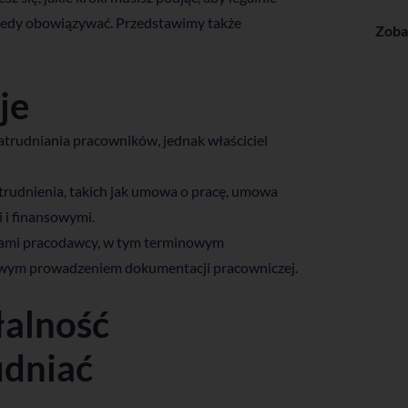
wtedy obowiązywać. Przedstawimy także
Zoba
je
trudniania pracowników, jednak właściciel
trudnienia, takich jak umowa o pracę, umowa
 i finansowymi.
zkami pracodawcy, w tym terminowym
owym prowadzeniem dokumentacji pracowniczej.
łalność
udniać