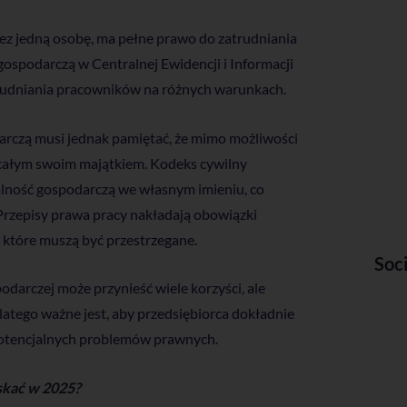
z jedną osobę, ma pełne prawo do zatrudniania
 gospodarczą w Centralnej Ewidencji i Informacji
trudniania pracowników na różnych warunkach.
rczą musi jednak pamiętać, że mimo możliwości
całym swoim majątkiem. Kodeks cywilny
łalność gospodarczą we własnym imieniu, co
Przepisy prawa pracy nakładają obowiązki
 które muszą być przestrzegane.
Soc
arczej może przynieść wiele korzyści, ale
atego ważne jest, aby przedsiębiorca dokładnie
ć potencjalnych problemów prawnych.
yskać w 2025?