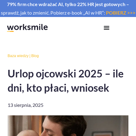
79% firm chce wdrażać AI, tylko 22% HR jest gotowych –
sprawdź, jak to zmienić. Pobierz e-book „AI w HR”:
POBIERZ >>>
Baza wiedzy
|
Blog
Urlop ojcowski 2025 – ile
dni, kto płaci, wniosek
13 sierpnia, 2025