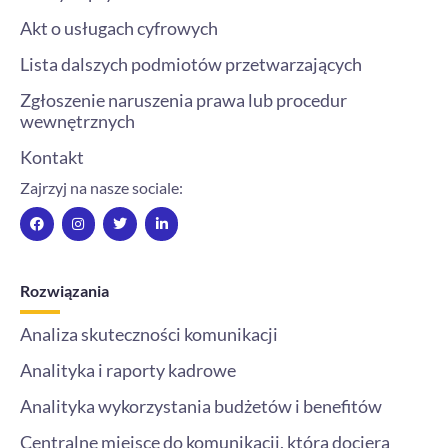
Akt o usługach cyfrowych
Lista dalszych podmiotów przetwarzających
Zgłoszenie naruszenia prawa lub procedur
wewnętrznych
Kontakt
Zajrzyj na nasze sociale:
F
I
T
L
a
n
w
i
c
s
i
n
e
t
t
k
b
a
t
e
o
g
e
d
Rozwiązania
o
r
r
i
k
a
n
m
-
Analiza skuteczności komunikacji
i
n
Analityka i raporty kadrowe
Analityka wykorzystania budżetów i benefitów
Centralne miejsce do komunikacji, która dociera