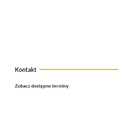
Kafeteria benefitów z funkcją
przelewów na konto
Kontakt
Zobacz dostępne terminy