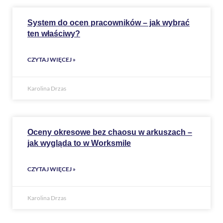
System do ocen pracowników – jak wybrać
ten właściwy?
CZYTAJ WIĘCEJ »
Karolina Drzas
Oceny okresowe bez chaosu w arkuszach –
jak wygląda to w Worksmile
CZYTAJ WIĘCEJ »
Karolina Drzas