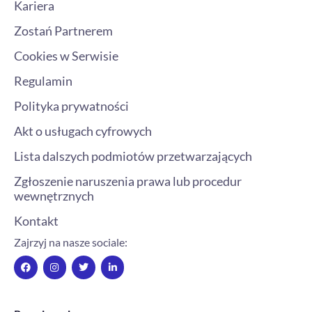
Kariera
Zostań Partnerem
Cookies w Serwisie
Regulamin
Polityka prywatności
Akt o usługach cyfrowych
Lista dalszych podmiotów przetwarzających
Zgłoszenie naruszenia prawa lub procedur
wewnętrznych
Kontakt
Zajrzyj na nasze sociale:
F
I
T
L
a
n
w
i
c
s
i
n
e
t
t
k
b
a
t
e
o
g
e
d