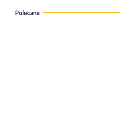
Polecane
Use case Administracja pracy zdalnej
Jak efektywnie zarządzać urlopami w
firmie?