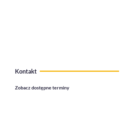
Kafeteria benefitów z funkcją
przelewów na konto
Kontakt
Zobacz dostępne terminy