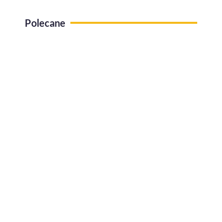
Polecane
Use case Administracja pracy zdalnej
Jak efektywnie zarządzać urlopami w
firmie?