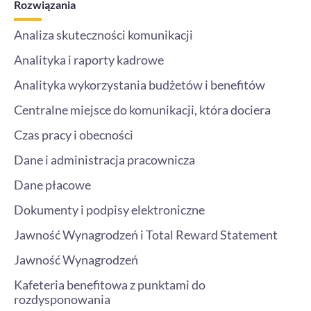
Rozwiązania
o
r
r
i
k
a
n
m
-
Analiza skuteczności komunikacji
i
n
Analityka i raporty kadrowe
Analityka wykorzystania budżetów i benefitów
Centralne miejsce do komunikacji, która dociera
Czas pracy i obecności
Dane i administracja pracownicza
Dane płacowe
Dokumenty i podpisy elektroniczne
Jawność Wynagrodzeń i Total Reward Statement
Jawność Wynagrodzeń
Kafeteria benefitowa z punktami do
rozdysponowania