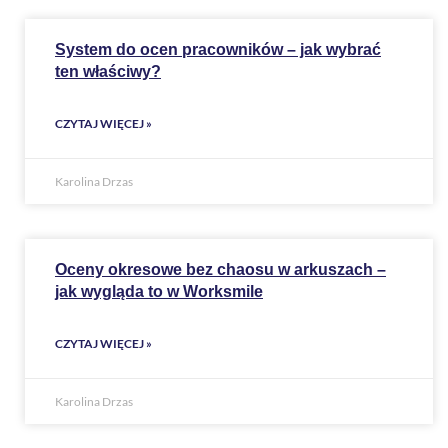
System do ocen pracowników – jak wybrać
ten właściwy?
CZYTAJ WIĘCEJ »
Karolina Drzas
Oceny okresowe bez chaosu w arkuszach –
jak wygląda to w Worksmile
CZYTAJ WIĘCEJ »
Karolina Drzas