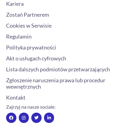
Kariera
Zostań Partnerem
Cookies w Serwisie
Regulamin
Polityka prywatności
Akt o usługach cyfrowych
Lista dalszych podmiotów przetwarzających
Zgłoszenie naruszenia prawa lub procedur
wewnętrznych
Kontakt
Zajrzyj na nasze sociale:
F
I
T
L
a
n
w
i
c
s
i
n
e
t
t
k
b
a
t
e
o
g
e
d