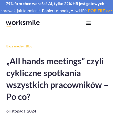
79% firm chce wdrażać AI, tylko 22% HR jest gotowych –
sprawdź, jak to zmienić. Pobierz e-book „AI w HR”:
POBIERZ >>>
Baza wiedzy
|
Blog
„All hands meetings” czyli
cykliczne spotkania
wszystkich pracowników –
Po co?
6 listopada, 2024