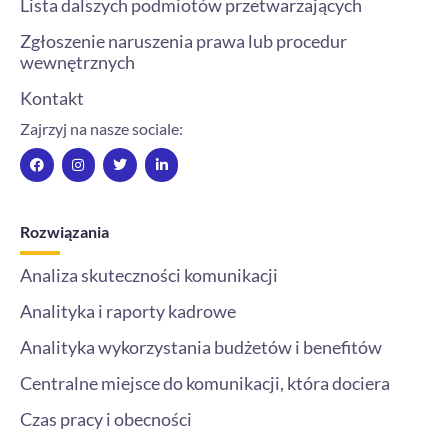
Lista dalszych podmiotów przetwarzających
Zgłoszenie naruszenia prawa lub procedur
wewnętrznych
Kontakt
Zajrzyj na nasze sociale:
F
I
T
L
a
n
w
i
c
s
i
n
e
t
t
k
b
a
t
e
o
g
e
d
Rozwiązania
o
r
r
i
k
a
n
m
-
Analiza skuteczności komunikacji
i
n
Analityka i raporty kadrowe
Analityka wykorzystania budżetów i benefitów
Centralne miejsce do komunikacji, która dociera
Czas pracy i obecności