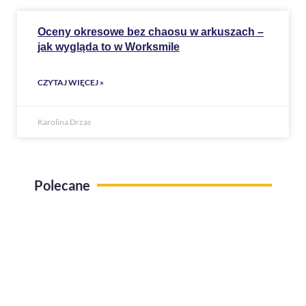
Oceny okresowe bez chaosu w arkuszach –
jak wygląda to w Worksmile
CZYTAJ WIĘCEJ »
Karolina Drzas
Polecane
Use case Administracja pracy zdalnej