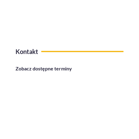
Kafeteria benefitów z funkcją
przelewów na konto
Kontakt
Zobacz dostępne terminy