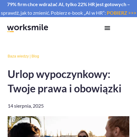
79% firm chce wdrażać AI, tylko 22% HR jest gotowych –
sprawdź, jak to zmienić. Pobierz e-book „AI w HR”:
POBIERZ >>>
Baza wiedzy
|
Blog
Urlop wypoczynkowy:
Twoje prawa i obowiązki
14 sierpnia, 2025