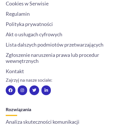
Cookies w Serwisie
Regulamin
Polityka prywatności
Akt o usługach cyfrowych
Lista dalszych podmiotów przetwarzających
Zgłoszenie naruszenia prawa lub procedur
wewnętrznych
Kontakt
Zajrzyj na nasze sociale:
F
I
T
L
a
n
w
i
c
s
i
n
e
t
t
k
b
a
t
e
o
g
e
d
Rozwiązania
o
r
r
i
k
a
n
m
-
Analiza skuteczności komunikacji
i
n