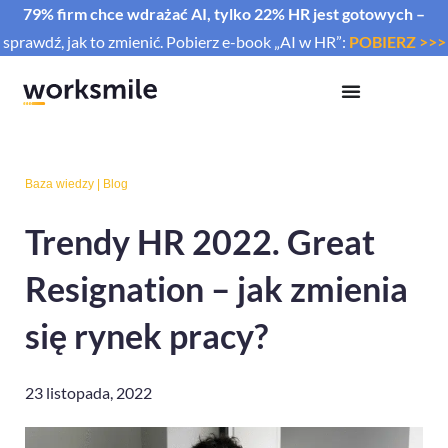
79% firm chce wdrażać AI, tylko 22% HR jest gotowych –
sprawdź, jak to zmienić. Pobierz e-book „AI w HR”:
POBIERZ >>>
Baza wiedzy
|
Blog
Trendy HR 2022. Great
Resignation – jak zmienia
się rynek pracy?
23 listopada, 2022