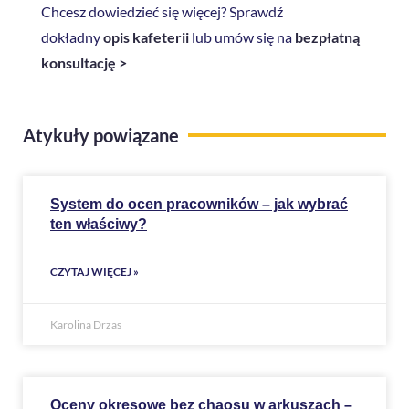
Chcesz dowiedzieć się więcej? Sprawdź
dokładny
opis kafeterii
lub umów się na
bezpłatną
konsultację >
Atykuły powiązane
System do ocen pracowników – jak wybrać
ten właściwy?
CZYTAJ WIĘCEJ »
Karolina Drzas
Oceny okresowe bez chaosu w arkuszach –