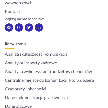
wewnętrznych
Kontakt
Zajrzyj na nasze sociale:
F
I
T
L
a
n
w
i
c
s
i
n
e
t
t
k
b
a
t
e
o
g
e
d
Rozwiązania
o
r
r
i
k
a
n
m
-
Analiza skuteczności komunikacji
i
n
Analityka i raporty kadrowe
Analityka wykorzystania budżetów i benefitów
Centralne miejsce do komunikacji, która dociera
Czas pracy i obecności
Dane i administracja pracownicza
Dane płacowe