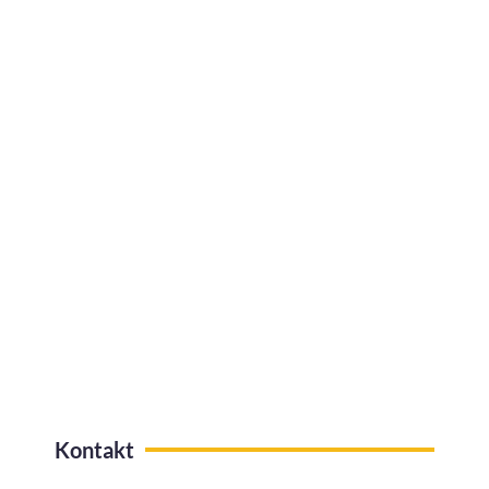
Jak efektywnie zarządzać urlopami w
firmie?
Kafeteria benefitów z funkcją
przelewów na konto
Kontakt