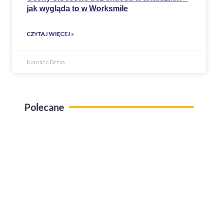
jak wygląda to w Worksmile
CZYTAJ WIĘCEJ »
Karolina Drzas
Polecane
Use case Administracja pracy zdalnej