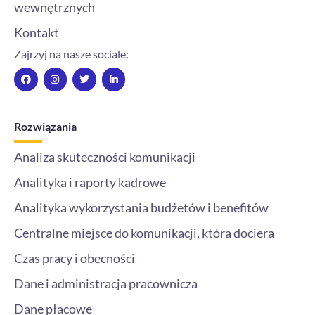
wewnętrznych
Kontakt
Zajrzyj na nasze sociale:
F
I
T
L
a
n
w
i
c
s
i
n
e
t
t
k
b
a
t
e
o
g
e
d
Rozwiązania
o
r
r
i
k
a
n
m
-
Analiza skuteczności komunikacji
i
n
Analityka i raporty kadrowe
Analityka wykorzystania budżetów i benefitów
Centralne miejsce do komunikacji, która dociera
Czas pracy i obecności
Dane i administracja pracownicza
Dane płacowe