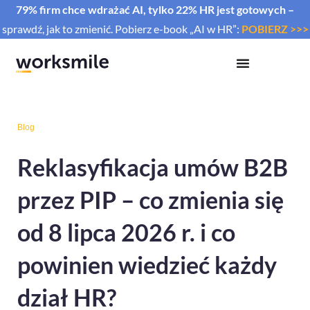
79% firm chce wdrażać AI, tylko 22% HR jest gotowych –
sprawdź, jak to zmienić. Pobierz e-book „AI w HR”:
POBIERZ >>>
Blog
Reklasyfikacja umów B2B
przez PIP – co zmienia się
od 8 lipca 2026 r. i co
powinien wiedzieć każdy
dział HR?