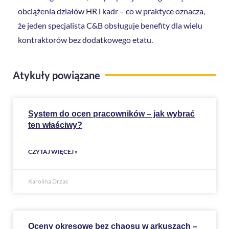
obciążenia działów HR i kadr – co w praktyce oznacza,
że jeden specjalista C&B obsługuje benefity dla wielu
kontraktorów bez dodatkowego etatu.
Atykuły powiązane
System do ocen pracowników – jak wybrać
ten właściwy?
CZYTAJ WIĘCEJ »
Karolina Drzas
Oceny okresowe bez chaosu w arkuszach –