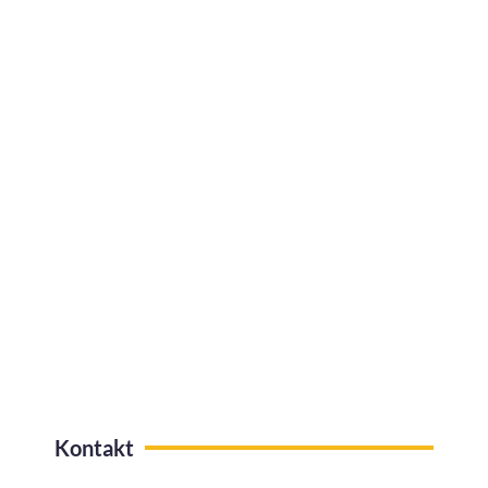
Jak efektywnie zarządzać urlopami w
firmie?
Kafeteria benefitów z funkcją
przelewów na konto
Kontakt