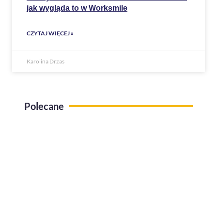
jak wygląda to w Worksmile
CZYTAJ WIĘCEJ »
Karolina Drzas
Polecane
Use case Administracja pracy zdalnej