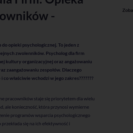
Zoba
cowników -
o opieki psychologicznej. To jeden z
lejnych zwolenników. Psycholog dla firm
j kultury organizacyjnej oraz angażowaniu
raz zaangażowaniu zespołów. Dlaczego
 i co właściwie wchodzi w jego zakres???????
e pracowników staje się priorytetem dla wielu
nd, ale konieczność, która przynosi wymierne
zenie programów wsparcia psychologicznego
przekłada się na ich efektywność i