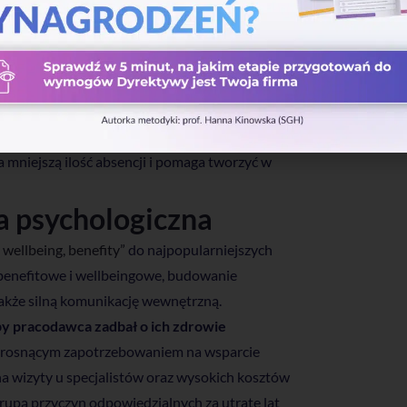
ba zatrudniona boryka się z nadmiernym stresem i
problemem, pomoc psychologa może się okazać
 tylko danemu pracownikowi, ale i pozostałym
.
 wydajny i efektywny. Jego dobre samopoczucie
 opieka psychologiczna oferowana przez
mniejszą ilość absencji i pomaga tworzyć w
a psychologiczna
 wellbeing, benefity”
do najpopularniejszych
benefitowe i wellbeingowe, budowanie
także silną komunikację wewnętrzną.
by pracodawca zadbał o ich zdrowie
za rosnącym zapotrzebowaniem na wsparcie
a wizyty u specjalistów oraz wysokich kosztów
rupą przyczyn odpowiedzialnych za utratę lat