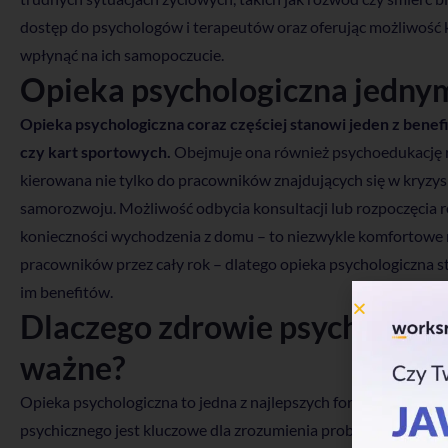
dostęp do psychologów i terapeutów oraz oferując możliwość k
wpłynąć na ich samopoczucie.
Opieka psychologiczna jednym
Opieka psychologiczna coraz częściej stanowi jeden z benef
czy kart sportowych.
Obejmuje ona również psychoedukację r
kierowana nie tylko do pracowników znajdujących się w kryzysi
samorozwoju. Możliwość odbycia konsultacji lub rozpoczęcia re
konieczności wychodzenia z domu – to niezwykle komfortowe 
pracowników przez cały rok – dlatego opieka psychologiczna s
im benefitów.
Dlaczego zdrowie psychiczne 
ważne?
Opieka psychologiczna to jedna z najlepszych form wsparcia
psychicznego jest kluczowe dla zrozumienia problemów, które