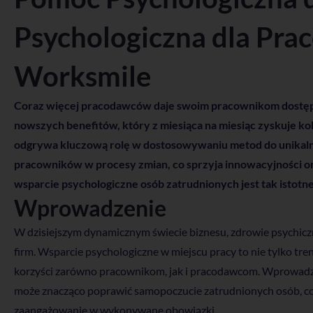
Psychologiczna dla Pra
Worksmile
Coraz więcej pracodawców daje swoim pracownikom dostęp d
nowszych benefitów, który z miesiąca na miesiąc zyskuje ko
odgrywa kluczową rolę w dostosowywaniu metod do unikalne
pracowników w procesy zmian, co sprzyja innowacyjności o
wsparcie psychologiczne osób zatrudnionych jest tak istotne
Wprowadzenie
W dzisiejszym dynamicznym świecie biznesu, zdrowie psychiczn
firm. Wsparcie psychologiczne w miejscu pracy to nie tylko tre
korzyści zarówno pracownikom, jak i pracodawcom. Wprowad
może znacząco poprawić samopoczucie zatrudnionych osób, co 
zaangażowanie w wykonywane obowiązki.