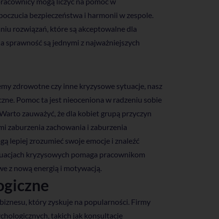
pracownicy mogą liczyć na pomoc w
poczucia bezpieczeństwa i harmonii w zespole.
iu rozwiązań, które są akceptowalne dla
na sprawność są jednymi z najważniejszych
lemy zdrowotne czy inne kryzysowe sytuacje, nasz
czne. Pomoc ta jest nieoceniona w radzeniu sobie
arto zauważyć, że dla kobiet grupą przyczyn
ymi zaburzenia zachowania i zaburzenia
ą lepiej zrozumieć swoje emocje i znaleźć
sytuacjach kryzysowych pomaga pracownikom
e z nową energią i motywacją.
ogiczne
iznesu, który zyskuje na popularności. Firmy
hologicznych, takich jak konsultacje