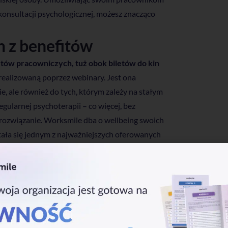
onsultacji psychologicznej, możesz znacząco
 z benefitów
itów pracowniczych, tuż obok biletów do kin
ealizowaną poprzez webinary. Jest ona
e, ale również do tych, którym zależy na stałym
gularnej psychoterapii – co więcej, bez
rozwiązanie. Worksmile dba o wellbeing swoich
tała się jednym z najważniejszych oferowanych
pracowników jest
 pracowników. Ogromne znaczenie zdrowia
 wpływają na wydajność pracowników i ich jakość