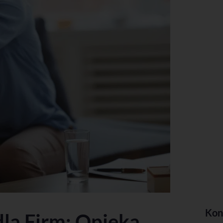
Kon
la Firm: Opieka