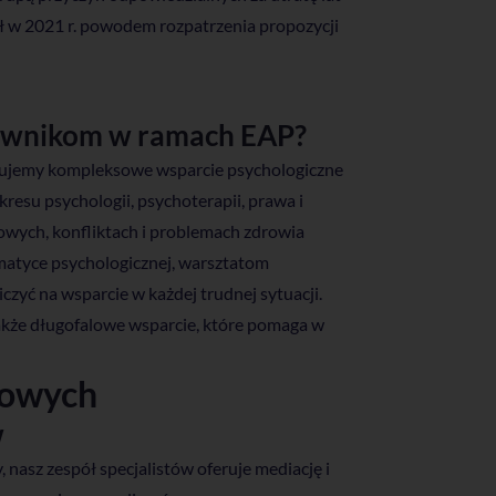
ył w 2021 r. powodem rozpatrzenia propozycji
ownikom w ramach EAP?
ujemy kompleksowe wsparcie psychologiczne
resu psychologii, psychoterapii, prawa i
wych, konfliktach i problemach zdrowia
tematyce psychologicznej, warsztatom
czyć na wsparcie w każdej trudnej sytuacji.
akże długofalowe wsparcie, które pomaga w
sowych
w
 nasz zespół specjalistów oferuje mediację i