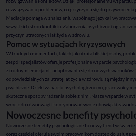
rozwiązywanie konfliktów. Dzięki profesjonalnemu wsparciu, 
rozwiązywaniu problemów, co przyczynia się do przywrócenia 
Mediacja pomaga w znalezieniu wspólnego języka i wypracowan
wszystkich stron konfliktu. Zaburzenia psychiczne i ograniczo
przyczyn utraconych lat życia w zdrowiu.
Pomoc w sytuacjach kryzysowych
W trudnych momentach, takich jak utrata bliskiej osoby, prob
zespół specjalistów oferuje profesjonalne wsparcie psychologi
z trudnymi emocjami i adaptowaniu się do nowych warunków. W
odpowiedzialnych za utratę lat życia w zdrowiu są między inn
psychiczne. Dzięki wsparciu psychologicznemu, pracownicy mog
skuteczne sposoby radzenia sobie z nimi. Nasze wsparcie w 
wrócić do równowagi i kontynuować swoje obowiązki zawodow
Nowoczesne benefity psychol
Nowoczesne benefity psychologiczne to nowy trend w świecie b
coraz częściej oferują swoim pracownikom dostęp do usług psyc