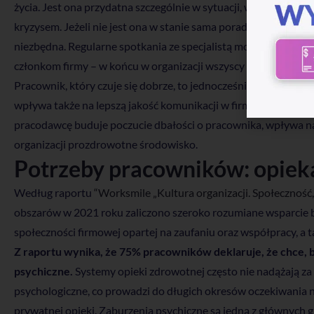
życia. Jest ona przydatna szczególnie w sytuacji, w której oso
kryzysem. Jeżeli nie jest ona w stanie sama poradzić sobie z 
niezbędna. Regularne spotkania ze specjalistą mogą pomóc nie
członkom firmy – w końcu w organizacji wszyscy tworzą zespół
Pracownik, który czuje się dobrze, to jednocześnie pracownik
wpływa także na lepszą jakość komunikacji w firmie. Ponadto,
pracodawcę buduje poczucie dbałości o pracownika, wpływa na 
organizacji prozdrowotne środowisko.
Potrzeby pracowników: opiek
Według raportu
“Worksmile „Kultura organizacji. Społeczność,
obszarów w 2021 roku zaliczono szeroko rozumiane wsparcie 
społeczności firmowej opartej na zaufaniu oraz współpracy, a 
Z raportu wynika, że 75% pracowników deklaruje, że chce, 
psychiczne.
Systemy opieki zdrowotnej często nie nadążają 
psychologiczne, co prowadzi do długich okresów oczekiwania n
prywatnej opieki. Zaburzenia psychiczne są jedną z głównych g