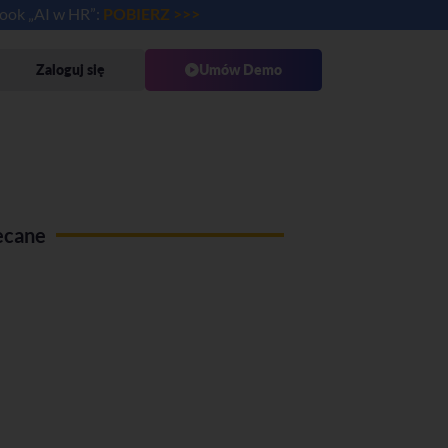
book „AI w HR”:
POBIERZ >>>
Zaloguj się
Umów Demo
ecane
Use case Administracja pracy
zdalnej