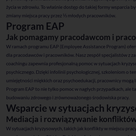
życia w zdrowiu. To właśnie dostęp do takiej formy wsparcia b
zmiany miejsca pracy przez ⅓ młodych pracowników.
Program EAP
Jak pomagamy pracodawcom i prac
W ramach programu EAP (Employee Assistance Program) ofer
dla pracodawców i pracowników. Nasz zespół specjalistów z zak
coachingu zapewnia profesjonalną pomoc w sytuacjach kryzyso
psychicznego. Dzięki infolinii psychologicznej, szkoleniom o 
umiejętności miękkich oraz psychoedukacji, pracownicy mogą li
Program EAP to nie tylko pomoc w nagłych przypadkach, ale t
budowaniu zdrowego i zrównoważonego środowiska pracy.
Wsparcie w sytuacjach kryzy
Mediacja i rozwiązywanie konfliktó
W sytuacjach kryzysowych, takich jak konflikty w miejscu pracy,