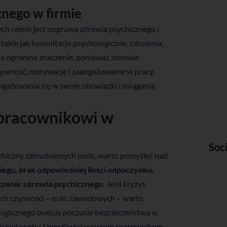
znego w firmie
rych celem jest poprawa zdrowia psychicznego i
kie jak konsultacje psychologiczne, szkolenia,
 ma ogromne znaczenie, ponieważ zdrowie
ywność, motywację i zaangażowanie w pracy.
 angażowania się w swoje obowiązki i osiągania
pracownikowi w
Soc
sychiczny zatrudnionych osób, warto pomyśleć nad
iegu, brak odpowiedniej ilości odpoczynku,
szenie zdrowia psychicznego.
Jeśli kryzys
ych czynności – m.in. zawodowych – warto
ologicznego buduje poczucie bezpieczeństwa w
bliskiej osoby. Umożliwiając swoim pracownikom