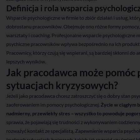
Definicja i rola wsparcia psychologic
Wsparcie psychologiczne w firmie to zbiór działań i usług, któ
dobrostanu pracowników. Obejmuje ono różne formy pomocy, ta
warsztaty i coaching. Profesjonalne wsparcie psychologiczne
psychiczne pracowników wpływa bezpośrednio na ich produkt
Pracownicy, którzy czują się wspierani, są bardziej skłonni do
lepszych wyników.
Jak pracodawca może pomóc 
sytuacjach kryzysowych?
Jeżeli jako pracodawca chcesz zatroszczyć się o dobry stan p
zaoferowaniem im pomocy psychologicznej.
Życie w ciągłym b
nadmierny, przewlekły stres – wszystko to powoduje pogor
sprawia, że pojawiają się trudności z wykonywaniem codzienn
rozważyć kontakt ze specjalistą. Zapewnienie wsparcia psych
trudnych sytuacjach życiowych, takich jak rozwód czy śmierć 