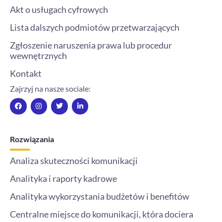
Akt o usługach cyfrowych
Lista dalszych podmiotów przetwarzających
Zgłoszenie naruszenia prawa lub procedur
wewnętrznych
Kontakt
Zajrzyj na nasze sociale:
F
I
T
L
a
n
w
i
c
s
i
n
e
t
t
k
b
a
t
e
o
g
e
d
Rozwiązania
o
r
r
i
k
a
n
m
-
Analiza skuteczności komunikacji
i
n
Analityka i raporty kadrowe
Analityka wykorzystania budżetów i benefitów
Centralne miejsce do komunikacji, która dociera