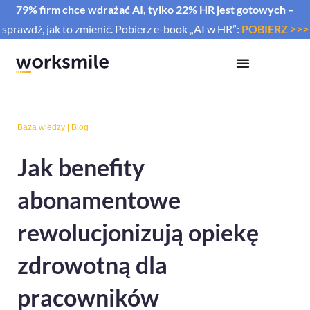
79% firm chce wdrażać AI, tylko 22% HR jest gotowych –
sprawdź, jak to zmienić. Pobierz e-book „AI w HR”:
POBIERZ >>>
Baza wiedzy
|
Blog
Jak benefity
abonamentowe
rewolucjonizują opiekę
zdrowotną dla
pracowników