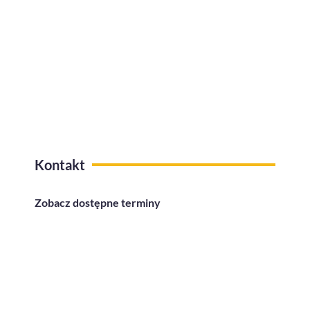
Kafeteria benefitów z funkcją
przelewów na konto
Kontakt
Zobacz dostępne terminy