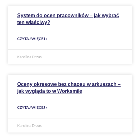
System do ocen pracowników – jak wybrać
ten właściwy?
CZYTAJ WIĘCEJ »
Karolina Drzas
Oceny okresowe bez chaosu w arkuszach –
jak wygląda to w Worksmile
CZYTAJ WIĘCEJ »
Karolina Drzas