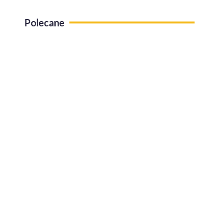
Polecane
Use case Administracja pracy zdalnej
Jak efektywnie zarządzać urlopami w
firmie?