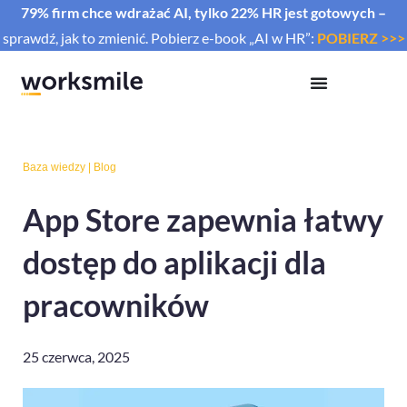
79% firm chce wdrażać AI, tylko 22% HR jest gotowych –
sprawdź, jak to zmienić. Pobierz e-book „AI w HR”:
POBIERZ >>>
Baza wiedzy
|
Blog
App Store zapewnia łatwy
dostęp do aplikacji dla
pracowników
25 czerwca, 2025