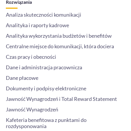
Rozwiązania
o
r
r
i
k
a
n
m
-
Analiza skuteczności komunikacji
i
n
Analityka i raporty kadrowe
Analityka wykorzystania budżetów i benefitów
Centralne miejsce do komunikacji, która dociera
Czas pracy i obecności
Dane i administracja pracownicza
Dane płacowe
Dokumenty i podpisy elektroniczne
Jawność Wynagrodzeń i Total Reward Statement
Jawność Wynagrodzeń
Kafeteria benefitowa z punktami do
rozdysponowania