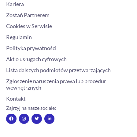
Kariera
Zostań Partnerem
Cookies w Serwisie
Regulamin
Polityka prywatności
Akt o usługach cyfrowych
Lista dalszych podmiotów przetwarzających
Zgłoszenie naruszenia prawa lub procedur
wewnętrznych
Kontakt
Zajrzyj na nasze sociale:
F
I
T
L
a
n
w
i
c
s
i
n
e
t
t
k
b
a
t
e
o
g
e
d