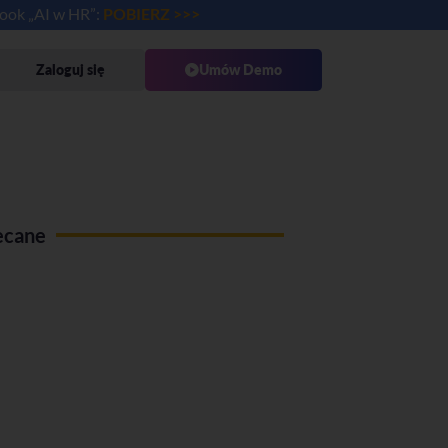
book „AI w HR”:
POBIERZ >>>
Zaloguj się
Umów Demo
ecane
Use case Administracja pracy
zdalnej