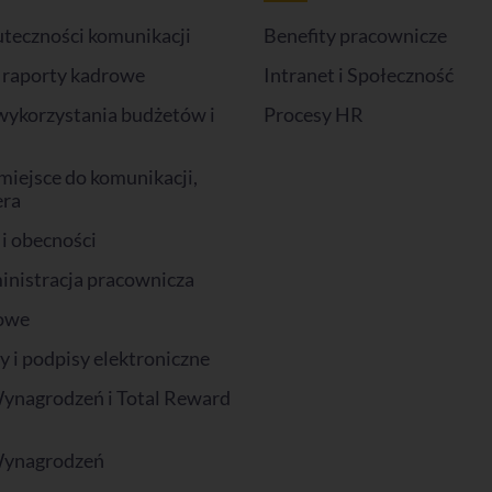
uteczności komunikacji
Benefity pracownicze
i raporty kadrowe
Intranet i Społeczność
wykorzystania budżetów i
Procesy HR
miejsce do komunikacji,
era
 i obecności
inistracja pracownicza
owe
i podpisy elektroniczne
ynagrodzeń i Total Reward
Wynagrodzeń