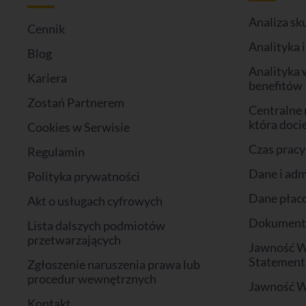
Analiza sk
Cennik
Analityka 
Blog
Analityka 
Kariera
benefitów
Zostań Partnerem
Centralne 
która doci
Cookies w Serwisie
Czas pracy
Regulamin
Dane i adm
Polityka prywatności
Dane płac
Akt o usługach cyfrowych
Dokumenty 
Lista dalszych podmiotów
przetwarzających
Jawność W
Statement
Zgłoszenie naruszenia prawa lub
procedur wewnętrznych
Jawność 
Kontakt