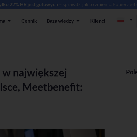
tylko 22% HR jest gotowych –
sprawdź, jak to zmienić. Pobierz e-
rma
Cennik
Baza wiedzy
Klienci
ia
Open Platforma
Open Baza wiedzy
 w największej
Pol
lsce, Meetbenefit: