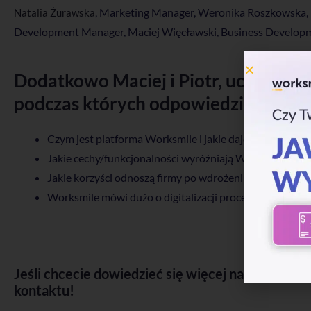
, Marketing Manager, Weronika Roszkowska, M
Natalia Żurawska
Development Manager, Maciej Więcławski, Business Develop
Dodatkowo Maciej i Piotr, uczestnicz
podczas których odpowiedzieli na py
Czym jest platforma Worksmile i jakie daje możliwości?
Jakie cechy/funkcjonalności wyróżniają Worksmile na tl
Jakie korzyści odnoszą firmy po wdrożeniu platformy w 
Worksmile mówi dużo o digitalizacji procesów, na czym on
Jeśli chcecie dowiedzieć się więcej na temat p
kontaktu!