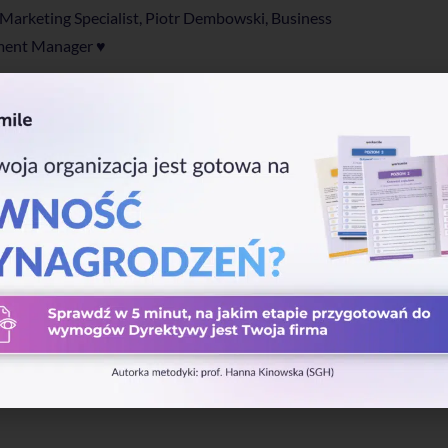
arketing Specialist, Piotr Dembowski, Business
ment Manager ♥️
yli w wystąpieniach live,
tania:
e konkurencji?
swojej organizacji?
e polegają, co ułatwiają i jakie dają korzyści?
latformy Worksmile, zapraszamy do