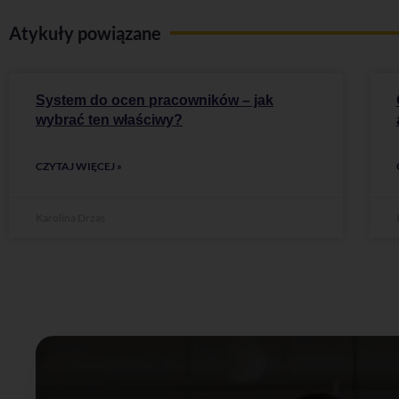
Atykuły powiązane
System do ocen pracowników – jak
wybrać ten właściwy?
CZYTAJ WIĘCEJ »
Karolina Drzas