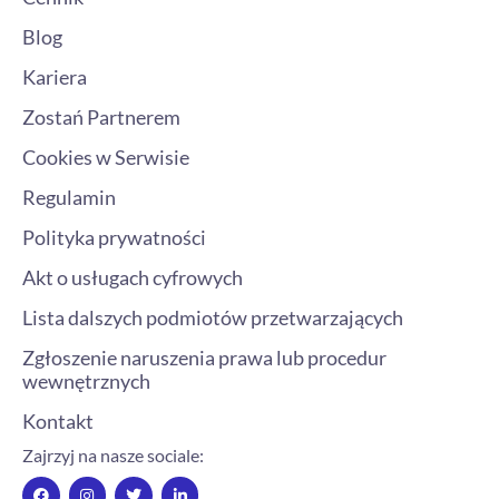
Blog
Kariera
Zostań Partnerem
Cookies w Serwisie
Regulamin
Polityka prywatności
Akt o usługach cyfrowych
Lista dalszych podmiotów przetwarzających
Zgłoszenie naruszenia prawa lub procedur
wewnętrznych
Kontakt
Zajrzyj na nasze sociale:
F
I
T
L
a
n
w
i