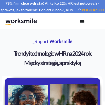
79% firm chce wdrażać AI, tylko 22% HR jest gotowych –
sprawdź, jak to zmienić. Pobierz e-book „AI w HR”:
POBIERZ >>>
_Raport
Worksmile
Trendy i technologie w HR na 2024 rok.
Między strategią, a praktyką