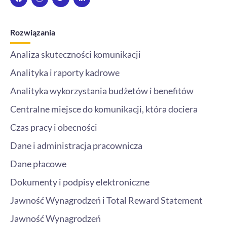
c
s
i
n
e
t
t
k
b
a
t
e
o
g
e
d
Rozwiązania
o
r
r
i
k
a
n
m
-
Analiza skuteczności komunikacji
i
n
Analityka i raporty kadrowe
Analityka wykorzystania budżetów i benefitów
Centralne miejsce do komunikacji, która dociera
Czas pracy i obecności
Dane i administracja pracownicza
Dane płacowe
Dokumenty i podpisy elektroniczne
Jawność Wynagrodzeń i Total Reward Statement
Jawność Wynagrodzeń