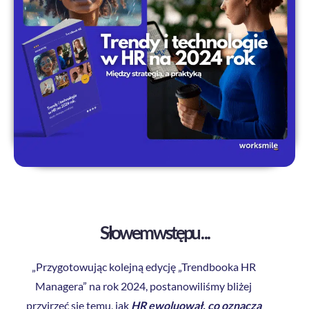
Słowem wstępu . . .
„Przygotowując kolejną edycję „Trendbooka HR
Managera” na rok 2024, postanowiliśmy bliżej
przyjrzeć się temu,
jak
HR ewoluował, co oznacza