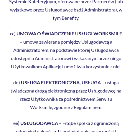
Systemie Kafeteryjnym, oferowane przez Partnerów (lub
wyjątkowo przez Usługodawcę bądź Administratora), w
tym Benefity.
cc)
UMOWA O ŚWIADCZENIE USŁUGI WORKSMILE
–
umowa zawierana pomiędzy Usługodawcą a
Administratorem, na podstawie której Usługodawca
udostępnia Administratorowi i wskazanym przez niego
Użytkownikom Aplikację i umożliwia korzystanie z niej.
dd)
USŁUGA ELEKTRONICZNA, USŁUGA
– usługa
świadczona drogą elektroniczną przez Usługodawcę na
rzecz Użytkownika za pośrednictwem Serwisu
Worksmile, zgodnie z Regulaminem.
ee)
USŁUGODAWCA
– Fitqbe spółka z ograniczoną
odpowiedzialnością, tj. podmiot opisany w części I