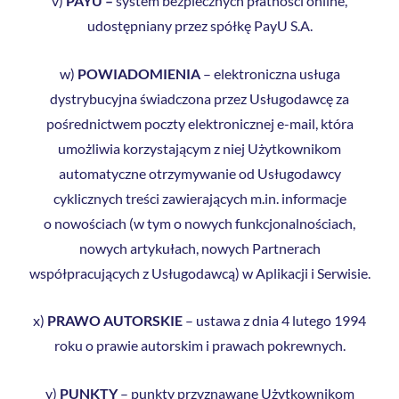
v)
PAYU –
system bezpiecznych płatności online,
udostępniany przez spółkę PayU S.A.
w)
POWIADOMIENIA
– elektroniczna usługa
dystrybucyjna świadczona przez Usługodawcę za
pośrednictwem poczty elektronicznej e-mail, która
umożliwia korzystającym z niej Użytkownikom
automatyczne otrzymywanie od Usługodawcy
cyklicznych treści zawierających m.in. informacje
o nowościach (w tym o nowych funkcjonalnościach,
nowych artykułach, nowych Partnerach
współpracujących z Usługodawcą) w Aplikacji i Serwisie.
x)
PRAWO AUTORSKIE
– ustawa z dnia 4 lutego 1994
roku o prawie autorskim i prawach pokrewnych.
y)
PUNKTY
– punkty przyznawane Użytkownikom