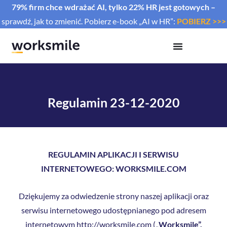
79% firm chce wdrażać AI, tylko 22% HR jest gotowych –
sprawdź, jak to zmienić. Pobierz e-book „AI w HR”:
POBIERZ >>>
Regulamin 23-12-2020
REGULAMIN APLIKACJI I SERWISU
INTERNETOWEGO: WORKSMILE.COM
Dziękujemy za odwiedzenie strony naszej aplikacji oraz
serwisu internetowego udostępnianego pod adresem
internetowym http://worksmile.com („
Worksmile”,