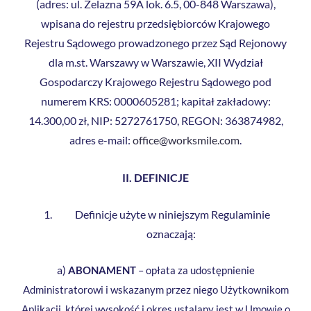
(adres: ul. Żelazna 59A lok. 6.5, 00-848 Warszawa),
wpisana do rejestru przedsiębiorców Krajowego
Rejestru Sądowego prowadzonego przez Sąd Rejonowy
dla m.st. Warszawy w Warszawie, XII Wydział
Gospodarczy Krajowego Rejestru Sądowego pod
numerem KRS: 0000605281; kapitał zakładowy:
14.300,00 zł, NIP: 5272761750, REGON: 363874982,
adres e-mail:
office@worksmile.com
.
II. DEFINICJE
Definicje użyte w niniejszym Regulaminie
oznaczają:
a)
ABONAMENT
– opłata za udostępnienie
Administratorowi i wskazanym przez niego Użytkownikom
Aplikacji, której wysokość i okres ustalany jest w Umowie o