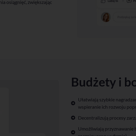
a osiągnięć, zwiększając
Budżety i 
Ułatwiają szybkie nagradzan
wspieranie ich rozwoju po
Decentralizują procesy zar
Umożliwiają przyznawanie b
rocznicy pracy w firmie).