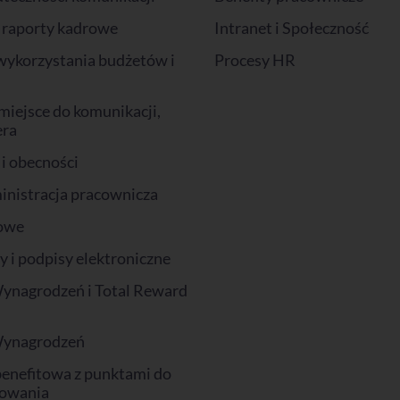
i raporty kadrowe
Intranet i Społeczność
wykorzystania budżetów i
Procesy HR
miejsce do komunikacji,
era
 i obecności
inistracja pracownicza
owe
i podpisy elektroniczne
ynagrodzeń i Total Reward
Wynagrodzeń
benefitowa z punktami do
owania