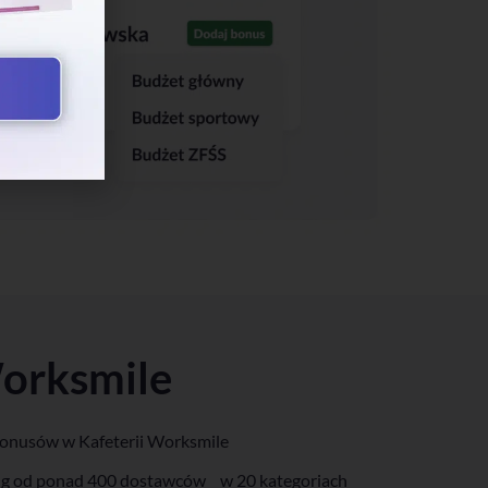
Worksmile
onusów w Kafeterii Worksmile
ług od ponad 400 dostawców w 20 kategoriach