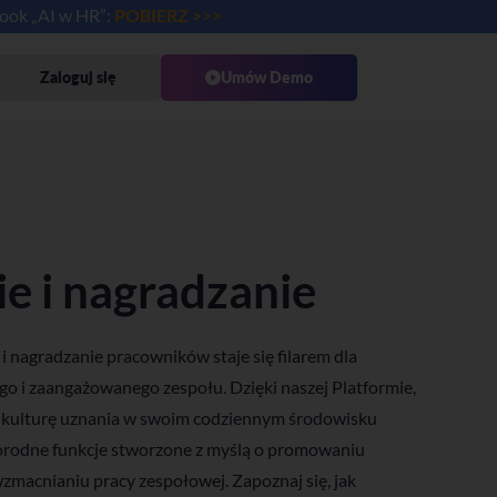
book „AI w HR”:
POBIERZ >>>
Zaloguj się
Umów Demo
e i nagradzanie
i nagradzanie pracowników staje się filarem dla
i zaangażowanego zespołu. Dzięki naszej Platformie,
 kulturę uznania w swoim codziennym środowisku
norodne funkcje stworzone z myślą o promowaniu
macnianiu pracy zespołowej. Zapoznaj się, jak