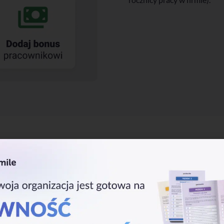
ia bonusów
etami
oraz usprawnia procesy