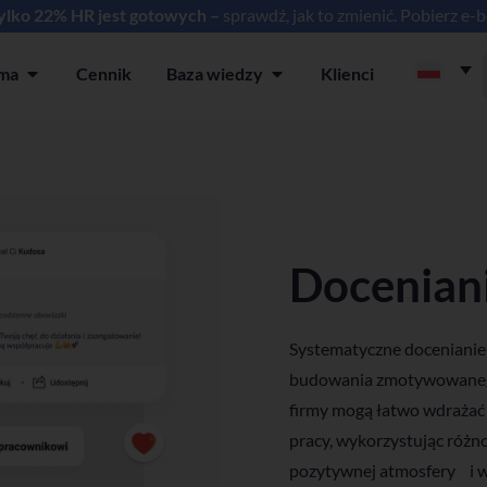
tylko 22% HR jest gotowych –
sprawdź, jak to zmienić. Pobierz e-
rma
Cennik
Baza wiedzy
Klienci
ia
Open Platforma
Open Baza wiedzy
Doceniani
Systematyczne docenianie 
budowania zmotywowanego 
firmy mogą łatwo wdrażać
pracy, wykorzystując róż
pozytywnej atmosfery i wz