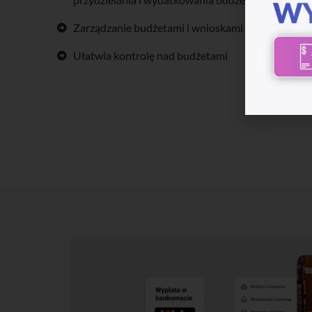
Zarządzanie budżetami i wnioskami z poziomu je
Ułatwia kontrolę nad budżetami