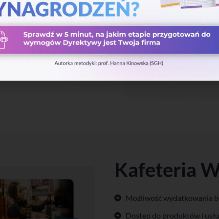
dnej platformy
Kafeteria 
Możliwość wydatkowania b
Dostęp do produktów i us