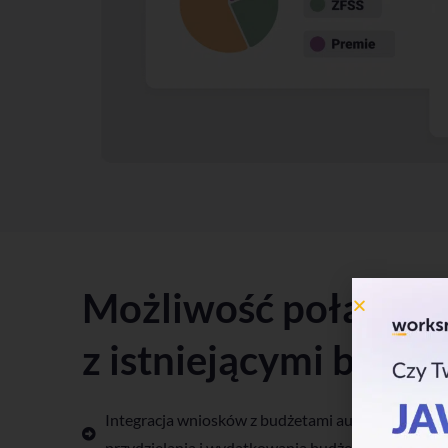
Możliwość połączen
z istniejącymi budż
Integracja wniosków z budżetami automatyzacje 
przydzielania i wydatkowania budżetów