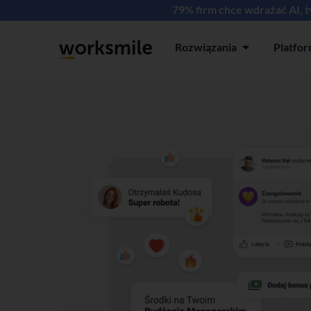
79% firm chce wdrażać AI, 
Rozwiązania
Platfo
Open Rozwiązan