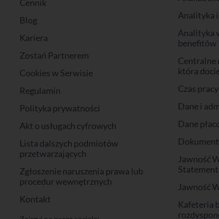
Cennik
Analityka 
Blog
Analityka 
Kariera
benefitów
Zostań Partnerem
Centralne 
która doci
Cookies w Serwisie
Czas pracy
Regulamin
Dane i adm
Polityka prywatności
Dane płac
Akt o usługach cyfrowych
Dokumenty 
Lista dalszych podmiotów
przetwarzających
Jawność W
Statement
Zgłoszenie naruszenia prawa lub
procedur wewnętrznych
Jawność 
Kontakt
Kafeteria 
rozdyspon
Zajrzyj na nasze sociale: