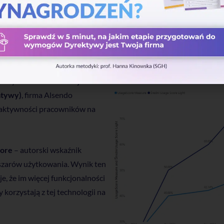
we wskaźniki aktywności
formy Worksmile o
kolejne
jatywy)
, firma Alsendo
aktywności pracowników na
core
– autorski wskaźnik
bszarów użytkowania. Wynik ten
je, że im więcej funkcjonalności
korzystają z tej technologii na