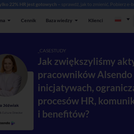
tylko 22% HR jest gotowych –
sprawdź, jak to zmienić. Pobierz e-
rma
Cennik
Baza wiedzy
Klienci
ia
Open Platforma
Open Baza wiedzy
_CASESTUDY
Jak zwiększyliśmy ak
pracowników Alsendo
inicjatywach, ogranicz
procesów HR, komunik
i benefitów?