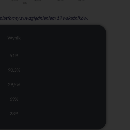
 platformy z uwzględnieniem 19 wskaźników.
Wynik
51%
90,3%
29,5%
69%
23%