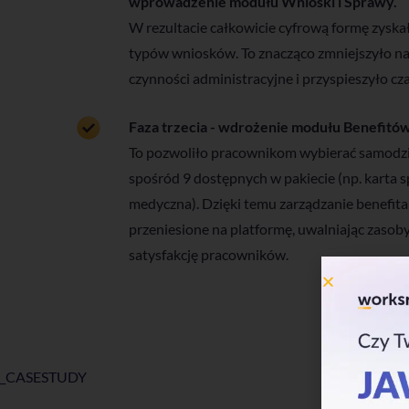
wprowadzenie modułu Wnioski i Sprawy.
W rezultacie całkowicie cyfrową formę zyska
typów wniosków. To znacząco zmniejszyło n
czynności administracyjne i przyspieszyło czas 
Faza trzecia - wdrożenie modułu Benefitów
To pozwoliło pracownikom wybierać samodzi
spośród 9 dostępnych w pakiecie (np. karta 
medyczna). Dzięki temu zarządzanie benefita
przeniesione na platformę, uwalniając zasob
satysfakcję pracowników.
_CASESTUDY