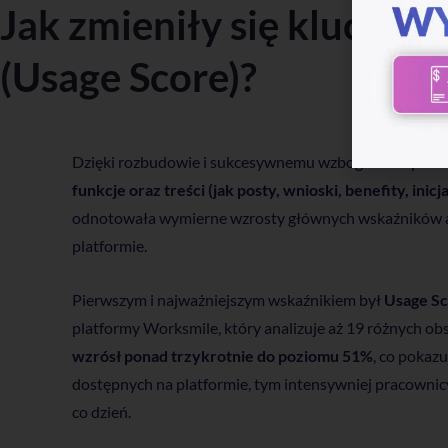
Jak zmieniły się kluczo
(Usage Score)?
Dzięki rozbudowie i sukcesywnemu wzbogacaniu plat
funkcje oraz treści (jak posty, wnioski, benefity, inic
odnotowała wymierne wzrosty głównych wskaźników 
platformie.
Pierwszym i najważniejszym wskaźnikiem był
Usage S
platformy Worksmile, który analizuje aż 19 różnych o
wzrósł ponad trzykrotnie do poziomu 51%
, co pokazu
dostępnych na platformie, tym intensywniej pracownicy 
co dzień.