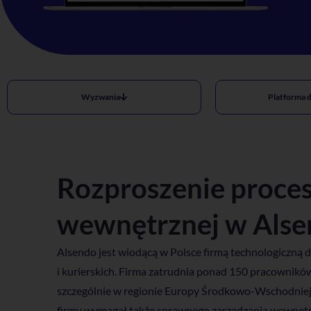
Wyzwania
Platforma d
Rozproszenie proce
wewnętrznej w Als
Alsendo jest wiodącą w Polsce firmą technologiczną d
i kurierskich. Firma zatrudnia
ponad 150 pracowników w 
szczególnie w regionie Europy Środkowo-Wschodniej,
firmy wymagał także sprawnego zarządzania wewnętr