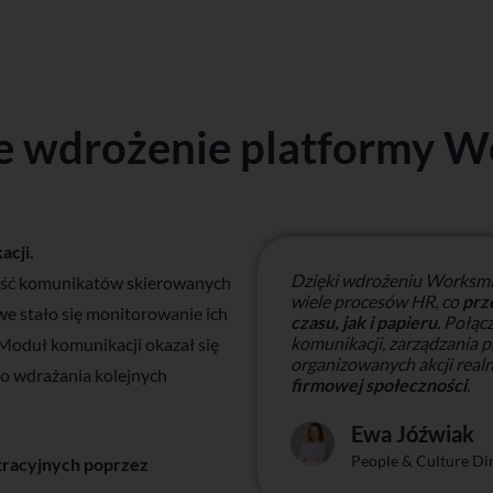
e wdrożenie platformy W
acji.
Dzięki wdrożeniu Worksmi
ność komunikatów skierowanych
wiele procesów HR, co
prz
e stało się monitorowanie ich
czasu, jak i papieru
. Połąc
komunikacji, zarządzania p
. Moduł komunikacji okazał się
organizowanych akcji real
o wdrażania kolejnych
firmowej społeczności
.
Ewa Jóźwiak
People & Culture Di
stracyjnych poprzez