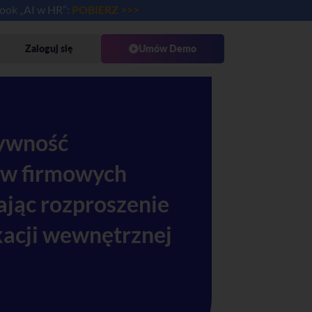
book „AI w HR”:
POBIERZ >>>
Zaloguj się
Umów Demo
tywność
 w firmowych
ając rozproszenie
acji wewnętrznej