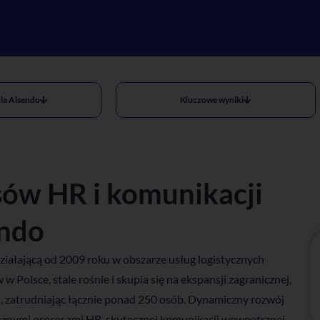
la Alsendo
Kluczowe wyniki
sów HR i komunikacji
endo
ziałającą od 2009 roku w obszarze usług logistycznych
Polsce, stale rośnie i skupia się na ekspansji zagranicznej,
 zatrudniając łącznie ponad 250 osób. Dynamiczny rozwój
znymi procesami HR, skutecznej komunikacji wewnętrznej