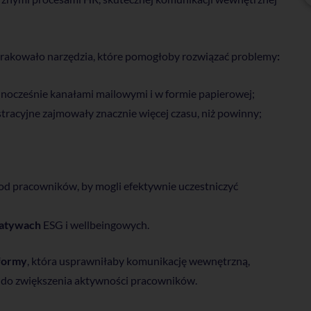
brakowało narzędzia, które pomogłoby rozwiązać problemy
:
dnocześnie kanałami mailowymi i w formie papierowej;
tracyjne zajmowały znacznie więcej czasu, niż powinny;
od pracowników, by mogli efektywnie uczestniczyć
jatywach
ESG i wellbeingowych.
tformy
, która usprawniłaby komunikację wewnętrzną,
ię do zwiększenia aktywności pracowników.