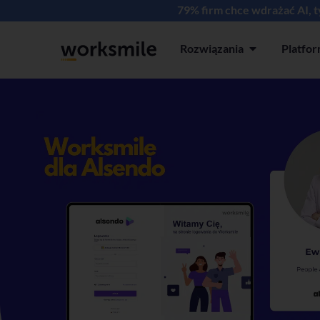
79% firm chce wdrażać AI, 
Rozwiązania
Platfo
Open Rozwiązan