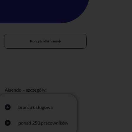
Korzyści dla firmy
Alsendo – szczegóły:
branża usługowa
ponad 250 pracowników