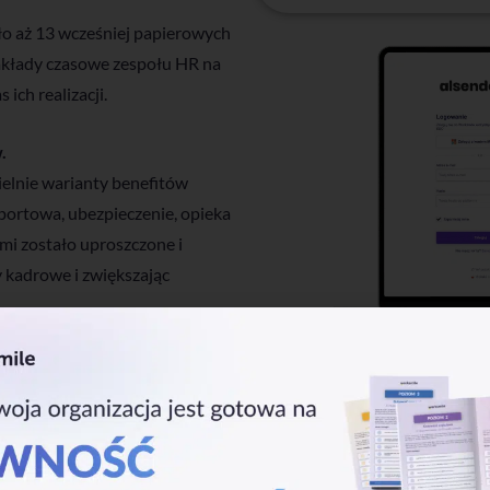
ło aż 13 wcześniej papierowych
akłady czasowe zespołu HR na
ich realizacji.
.
elnie warianty benefitów
sportowa, ubezpieczenie, opieka
mi zostało uproszczone i
y kadrowe i zwiększając