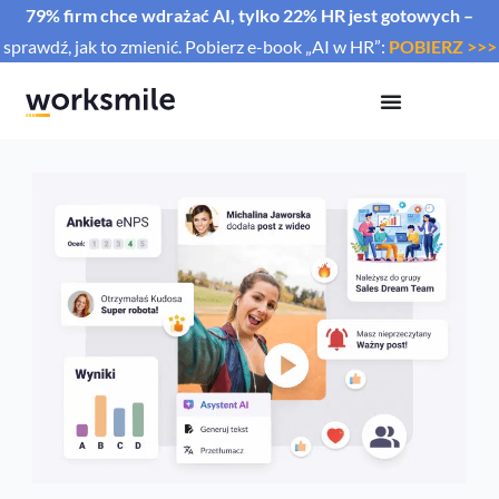
79% firm chce wdrażać AI, tylko 22% HR jest gotowych –
sprawdź, jak to zmienić. Pobierz e-book „AI w HR”:
POBIERZ >>>