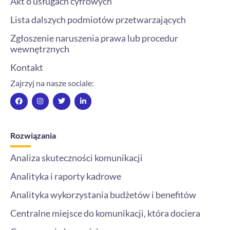
Akt o usługach cyfrowych
Lista dalszych podmiotów przetwarzających
Zgłoszenie naruszenia prawa lub procedur
wewnętrznych
Kontakt
Zajrzyj na nasze sociale:
F
I
T
L
a
n
w
i
c
s
i
n
e
t
t
k
b
a
t
e
o
g
e
d
Rozwiązania
o
r
r
i
k
a
n
m
-
Analiza skuteczności komunikacji
i
n
Analityka i raporty kadrowe
Analityka wykorzystania budżetów i benefitów
Centralne miejsce do komunikacji, która dociera