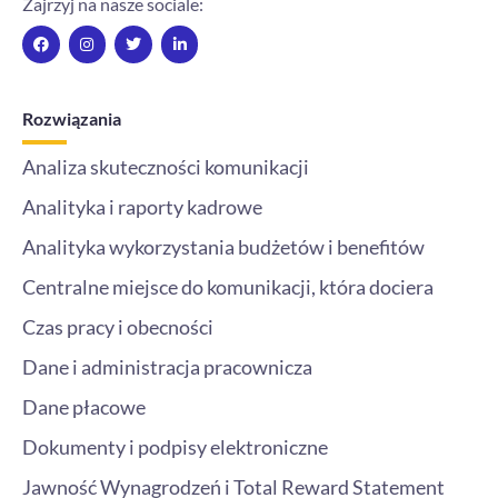
Zajrzyj na nasze sociale:
F
I
T
L
a
n
w
i
c
s
i
n
e
t
t
k
b
a
t
e
o
g
e
d
Rozwiązania
o
r
r
i
k
a
n
m
-
Analiza skuteczności komunikacji
i
n
Analityka i raporty kadrowe
Analityka wykorzystania budżetów i benefitów
Centralne miejsce do komunikacji, która dociera
Czas pracy i obecności
Dane i administracja pracownicza
Dane płacowe
Dokumenty i podpisy elektroniczne
Jawność Wynagrodzeń i Total Reward Statement