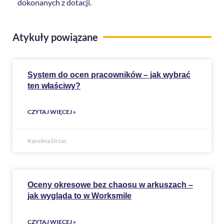
dokonanych z dotacji.
Atykuły powiązane
System do ocen pracowników – jak wybrać
ten właściwy?
CZYTAJ WIĘCEJ »
Karolina Drzas
Oceny okresowe bez chaosu w arkuszach –
jak wygląda to w Worksmile
CZYTAJ WIĘCEJ »