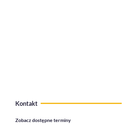
firmie?
Kafeteria benefitów z funkcją
przelewów na konto
Kontakt
Zobacz dostępne terminy