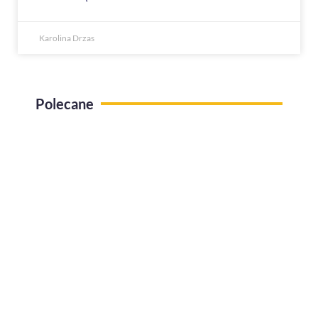
Karolina Drzas
Polecane
Use case Administracja pracy zdalnej
Jak efektywnie zarządzać urlopami w