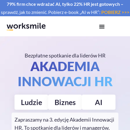
79% firm chce wdrażać AI, tylko 22% HR jest gotowych –
sprawdź, jak to zmienić. Pobierz e-book „AI w HR”:
POBIERZ >>>
Bezpłatne spotkanie dla liderów HR
AKADEMIA
INNOWACJI HR
Ludzie
Biznes
AI
Zapraszamy na 3. edycję Akademii Innowacji
HR. To spotkanie dla liderów i managerów,