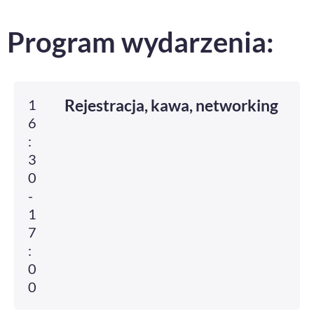
Program wydarzenia:
Rejestracja, kawa, networking
1
6
:
3
0
-
1
7
:
0
0