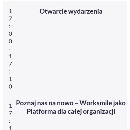
Otwarcie wydarzenia
1
7
:
0
0
-
1
7
:
1
0
Poznaj nas na nowo – Worksmile jako
1
Platforma dla całej organizacji
7
:
1