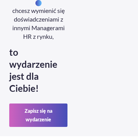
chcesz wymienić się
doświadczeniami z
innymi Managerami
HR z rynku,
to
wydarzenie
jest dla
Ciebie!
Zapisz się na
wydarzenie