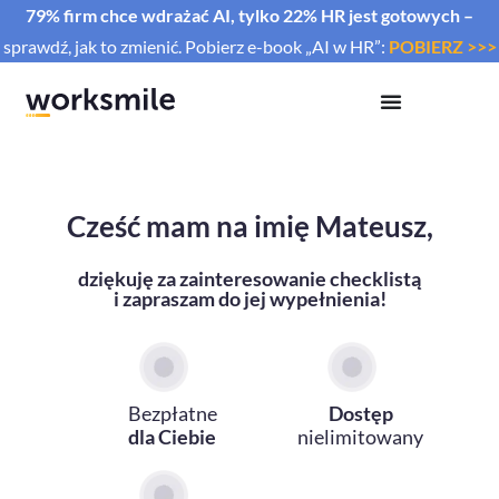
79% firm chce wdrażać AI, tylko 22% HR jest gotowych –
sprawdź, jak to zmienić. Pobierz e-book „AI w HR”:
POBIERZ >>>
Cześć mam na imię Mateusz,
dziękuję za zainteresowanie checklistą
i zapraszam do jej wypełnienia!
Bezpłatne
Dostęp
dla Ciebie
nielimitowany