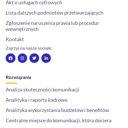
Akt o usługach cyfrowych
Lista dalszych podmiotów przetwarzających
Zgłoszenie naruszenia prawa lub procedur
wewnętrznych
Kontakt
Zajrzyj na nasze sociale:
F
I
T
L
a
n
w
i
c
s
i
n
e
t
t
k
b
a
t
e
o
g
e
d
Rozwiązania
o
r
r
i
k
a
n
m
-
Analiza skuteczności komunikacji
i
n
Analityka i raporty kadrowe
Analityka wykorzystania budżetów i benefitów
Centralne miejsce do komunikacji, która dociera